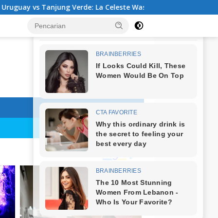
njung Verde: La Celeste Waspadai Tim Kejutan Grup H
Pr