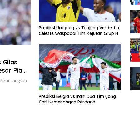
Prediksi Uruguay vs Tanjung Verde: La
Celeste Waspadai Tim Kejutan Grup H
 Gilas
esar Piala
tikan langkah
Prediksi Belgia vs Iran: Dua Tim yang
Cari Kemenangan Perdana