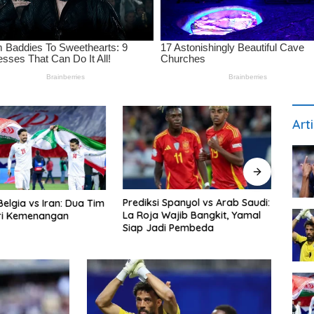
Art
Prediksi Spanyol vs Arab Saudi:
Predi
Belgia vs Iran: Dua Tim
La Roja Wajib Bangkit, Yamal
Debut
ri Kemenangan
Siap Jadi Pembeda
Samur
2026