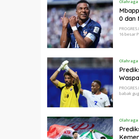
Olahraga
Mbappe
0 dan 
PROGRES.I
16 besar 
Olahraga
Predik
Waspad
PROGRES.I
babak gug
Olahraga
Predik
Kemen