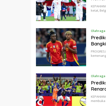
KEPAHIANG
ketat, Be
Olahraga
Predik
Bangki
PROGRES.I
kemenanga
Olahraga
Predik
Renard
KEPAHIANG
membuka e