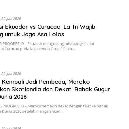
20 Juni 2026
si Ekuador vs Curacao: La Tri Wajib
 untuk Jaga Asa Lolos
.PROGRES.ID – Ekuador mengusung misi bangkit saat
i Curacao pada laga kedua Grup E Piala…
20 Juni 2026
i Kembali Jadi Pembeda, Maroko
kan Skotlandia dan Dekati Babak Gugur
Dunia 2026
.PROGRES.ID – Maroko semakin dekat dengan tiket ke babak
la Dunia 2026 setelah mengalahkan…
20 Juni 2026