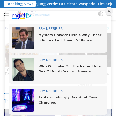
Langsung
 Uruguay vs Tanjung Verde: La Celeste Waspadai Tim Kejutan Gr
Breaking News
ke
konten
Trending