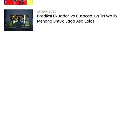
20 Juni 2026
Prediksi Ekuador vs Curacao: La Tri Wajib
Menang untuk Jaga Asa Lolos