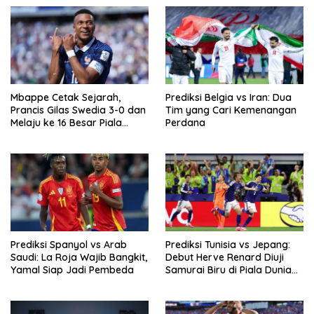
Mbappe Cetak Sejarah,
Prediksi Belgia vs Iran: Dua
Prancis Gilas Swedia 3-0 dan
Tim yang Cari Kemenangan
Melaju ke 16 Besar Piala
Perdana
Dunia 2026
Prediksi Spanyol vs Arab
Prediksi Tunisia vs Jepang:
Saudi: La Roja Wajib Bangkit,
Debut Herve Renard Diuji
Yamal Siap Jadi Pembeda
Samurai Biru di Piala Dunia
2026