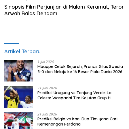
Sinopsis Film Perjanjian di Malam Keramat, Teror
Arwah Balas Dendam
Artikel Terbaru
1 Juli 2026
Mbappe Cetak Sejarah, Prancis Gilas Swedia
3-0 dan Melaju ke 16 Besar Piala Dunia 2026
21 Juni 2026
Prediksi Uruguay vs Tanjung Verde: La
Celeste Waspadai Tim Kejutan Grup H
21 Juni 2026
Prediksi Belgia vs Iran: Dua Tim yang Cari
Kemenangan Perdana