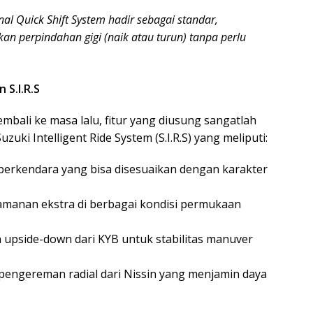
onal Quick Shift System hadir sebagai standar,
 perpindahan gigi (naik atau turun) tanpa perlu
 S.I.R.S
ali ke masa lalu, fitur yang diusung sangatlah
uki Intelligent Ride System (S.I.R.S) yang meliputi:
 berkendara yang bisa disesuaikan dengan karakter
amanan ekstra di berbagai kondisi permukaan
pside-down dari KYB untuk stabilitas manuver
pengereman radial dari Nissin yang menjamin daya