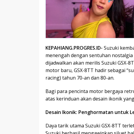
KEPAHIANG.PROGRES.ID-
Suzuki kemba
menengah dengan sentuhan nostalgia y
dijadwalkan akan merilis Suzuki GSX-8
motor baru, GSX-8TT hadir sebagai “sur
racing) tahun 70-an dan 80-an.
Bagi para pencinta motor bergaya ret
atas kerinduan akan desain ikonik yang
Desain Ikonik: Penghormatan untuk L
Daya tarik utama Suzuki GSX-8TT terle
Suzuki berhasil mengawinkan siluet bal