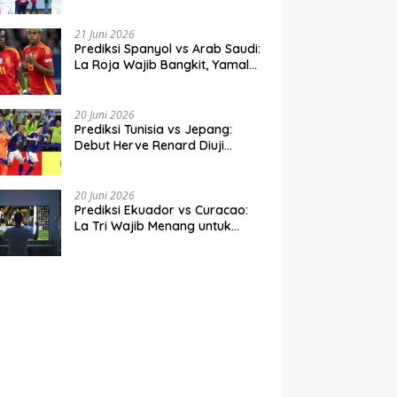
Perdana
21 Juni 2026
Prediksi Spanyol vs Arab Saudi:
La Roja Wajib Bangkit, Yamal
Siap Jadi Pembeda
20 Juni 2026
Prediksi Tunisia vs Jepang:
Debut Herve Renard Diuji
Samurai Biru di Piala Dunia
2026
20 Juni 2026
Prediksi Ekuador vs Curacao:
La Tri Wajib Menang untuk
Jaga Asa Lolos