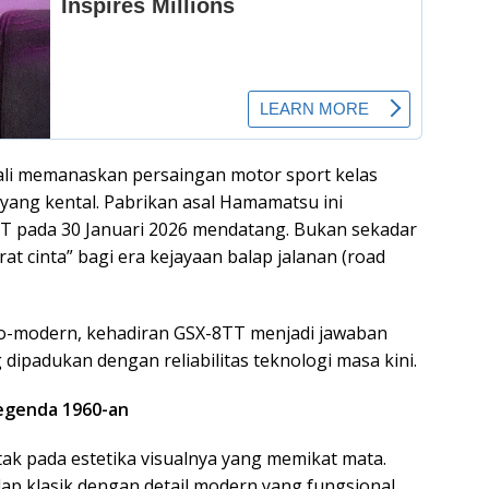
li memanaskan persaingan motor sport kelas
ang kental. Pabrikan asal Hamamatsu ini
TT pada 30 Januari 2026 mendatang. Bukan sekadar
at cinta” bagi era kejayaan balap jalanan (road
ro-modern, kehadiran GSX-8TT menjadi jawaban
 dipadukan dengan reliabilitas teknologi masa kini.
egenda 1960-an
tak pada estetika visualnya yang memikat mata.
ap klasik dengan detail modern yang fungsional.