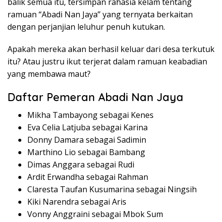
balik semua itu, tersimpan rahasia kelam tentang
ramuan “Abadi Nan Jaya” yang ternyata berkaitan
dengan perjanjian leluhur penuh kutukan.
Apakah mereka akan berhasil keluar dari desa terkutuk
itu? Atau justru ikut terjerat dalam ramuan keabadian
yang membawa maut?
Daftar Pemeran Abadi Nan Jaya
Mikha Tambayong sebagai Kenes
Eva Celia Latjuba sebagai Karina
Donny Damara sebagai Sadimin
Marthino Lio sebagai Bambang
Dimas Anggara sebagai Rudi
Ardit
Erwandha
sebagai
Rahman
Claresta
Taufan
Kusumarina
sebagai
Ningsih
Kiki Narendra
sebagai
Aris
Vonny
Anggraini
sebagai
Mbok
Sum