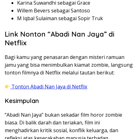
Karina
Suwandhi
sebagai
Grace
Willem Bevers
sebagai
Santoso
M Iqbal
Sulaiman
sebagai
Sopir
Truk
Link
Nonton
“Abadi Nan Jaya” di
Netflix
Bagi
kamu
yang
penasaran
dengan
misteri
ramuan
jamu
yang
bisa
menimbulkan
kiamat
zombie,
langsung
tonton
filmnya
di Netflix
melalui
tautan
berikut
:
Tonton Abadi Nan Jaya di Netflix
Kesimpulan
“Abadi Nan Jaya”
bukan
sekadar
film
horor
zombie
biasa
. Di
balik
darah
dan
teriakan
, film
ini
menghadirkan
kritik
sosial
,
konflik
keluarga
, dan
refleksi
atas
keserakahan
manusia
terhadap