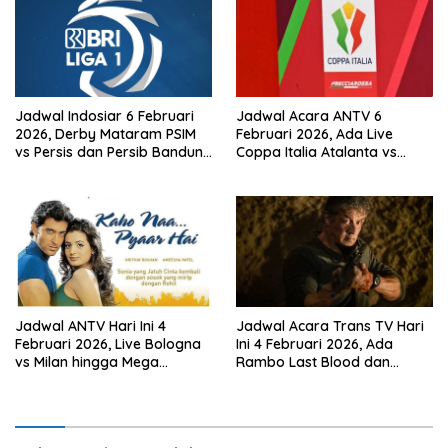
Jadwal Indosiar 6 Februari
Jadwal Acara ANTV 6
2026, Derby Mataram PSIM
Februari 2026, Ada Live
vs Persis dan Persib Bandung
Coppa Italia Atalanta vs
Live!
Juventus! dan Mega
Bollywood ‘Dil Hai
Tumhaara’
Jadwal ANTV Hari Ini 4
Jadwal Acara Trans TV Hari
Februari 2026, Live Bologna
Ini 4 Februari 2026, Ada
vs Milan hingga Mega
Rambo Last Blood dan
Bollywood Kaho Naa Pyaar
Danny The Dog di Bioskop
Hai
Trans TV