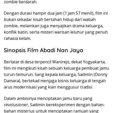
zombie
berdarah
.
Dengan
durasi
hampir
dua
jam (1 jam 57
menit
), film
ini
bukan
sekadar
kisah
bertahan
hidup
dari
wabah
zombie,
melainkan
juga
menyajikan
drama
keluarga
,
konflik
batin
,
serta
misteri
warisan
leluhur
yang
penuh
rahasia
kelam
.
Sinopsis
Film Abadi Nan Jaya
Berlatar
di
desa
terpencil
Wanirejo
,
dekat
Yogyakarta,
film ini mengikuti kisah sebuah keluarga pembuat jamu
turun-temurun. Sang kepala keluarga, Sadimin (Donny
Damara), bertekad menjaga bisnis keluarga di tengah
arus modernisasi yang kian menggusur tradisi.
Dalam ambisinya menciptakan jamu baru yang
revolusioner, Sadimin bereksperimen dengan bahan-
bahan misterius untuk menciptakan ramuan yang