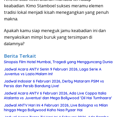
keabadian
.
Kimo
Stamboel
sukses
meramu
elemen
tradisi
lokal
menjadi
kisah
menegangkan
yang
penuh
makna
.
Apakah
kamu
siap
meneguk
jamu
keabadian
ini
dan
menyaksikan
mimpi
buruk
yang
tersimpan
di
dalamnya
?
Berita Terkait
Sinopsis Film Hotel Mumbai, Tragedi yang Mengguncang Dunia
Jadwal Acara ANTV Senin 9 Februari 2026, Laga Serie A
Juventus vs Lazio.Malam Ini!
Jadwal Indosiar 6 Februari 2026, Derby Mataram PSIM vs
Persis dan Persib Bandung Live!
Jadwal Acara ANTV 6 Februari 2026, Ada Live Coppa Italia
Atalanta vs Juventus! dan Mega Bollywood ‘Dil Hai Tumhaara’
Jadwal ANTV Hari Ini 4 Februari 2026, Live Bologna vs Milan
hingga Mega Bollywood Kaho Naa Pyaar Hai