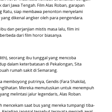
 dari Jawa Tengah. Film Alas Roban, garapan
eng Ratu, siap membawa penonton menyelami
i yang dikenal angker oleh para pengendara.
dan perjanjian mistis masa lalu, film ini
rbeda dari film horor biasanya.
udith), seorang ibu tunggal yang mencoba
dup dalam keterbatasan di Pekalongan, Sita
buah rumah sakit di Semarang.
ia memboyong putrinya, Gendis (Fara Shakila),
englihatan. Mereka memutuskan untuk menempuh
ng melintasi jalur legendaris, Alas Roban.
ah mencekam saat bus yang mereka tumpangi tiba-
 Kejadian janggal tersebut ternyata menjadi awal