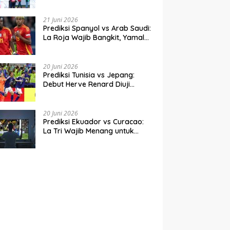
Perdana
21 Juni 2026
Prediksi Spanyol vs Arab Saudi:
La Roja Wajib Bangkit, Yamal
Siap Jadi Pembeda
20 Juni 2026
Prediksi Tunisia vs Jepang:
Debut Herve Renard Diuji
Samurai Biru di Piala Dunia
2026
20 Juni 2026
Prediksi Ekuador vs Curacao:
La Tri Wajib Menang untuk
Jaga Asa Lolos