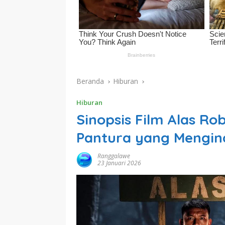
Beranda
Hiburan
Hiburan
Sinopsis Film Alas Ro
Pantura yang Mengin
Ranggalawe
23 Januari 2026