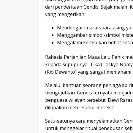
dari penderitaan Gendis. Sejak malam 
yang mengerikan:
Mendengar suara-suara asing yang
Menggambar simbol-simbol mister
Mengalami kerasukan hebat set
Rahasia Perjanjian Masa Lalu Panik mel
kepada sepupunya, Tika (Taskya Namya
(Rio Dewanto) yang sangat memahami m
Melalui bantuan seorang penjaga spirit
mengejutkan. Gendis ternyata menjadi 
penguasa wilayah tersebut. Dewi Raras
dilupakan oleh leluhur mereka.
Satu-satunya cara menyelamatkan Gend
untuk menggelar ritual penebusan sebe