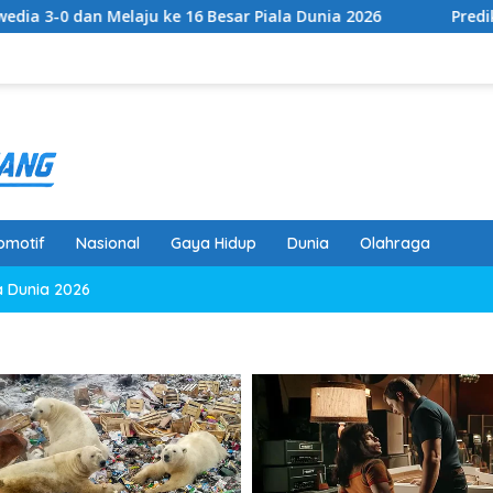
ju ke 16 Besar Piala Dunia 2026
Prediksi Uruguay vs Ta
omotif
Nasional
Gaya Hidup
Dunia
Olahraga
a Dunia 2026