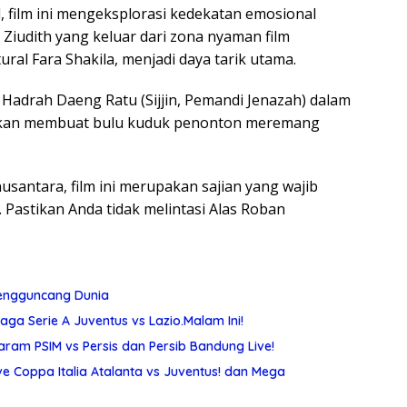
, film ini mengeksplorasi kedekatan emosional
 Ziudith yang keluar dari zona nyaman film
ral Fara Shakila, menjadi daya tarik utama.
 Hadrah Daeng Ratu (Sijjin, Pemandi Jenazah) dalam
akan membuat bulu kuduk penonton meremang
usantara, film ini merupakan sajian yang wajib
 Pastikan Anda tidak melintasi Alas Roban
Mengguncang Dunia
ga Serie A Juventus vs Lazio.Malam Ini!
aram PSIM vs Persis dan Persib Bandung Live!
e Coppa Italia Atalanta vs Juventus! dan Mega