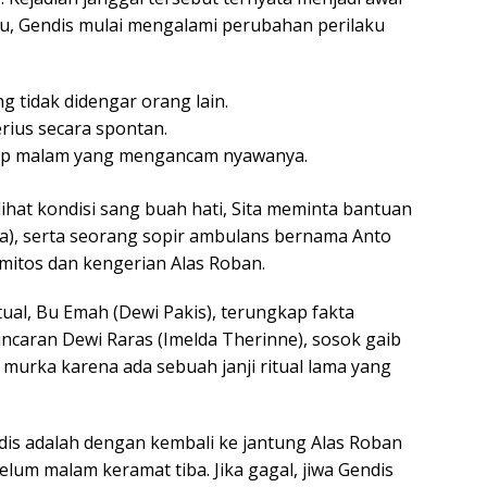
itu, Gendis mulai mengalami perubahan perilaku
 tidak didengar orang lain.
ius secara spontan.
iap malam yang mengancam nyawanya.
ihat kondisi sang buah hati, Sita meminta bantuan
), serta seorang sopir ambulans bernama Anto
itos dan kengerian Alas Roban.
ual, Bu Emah (Dewi Pakis), terungkap fakta
incaran Dewi Raras (Imelda Therinne), sosok gaib
 murka karena ada sebuah janji ritual lama yang
is adalah dengan kembali ke jantung Alas Roban
lum malam keramat tiba. Jika gagal, jiwa Gendis