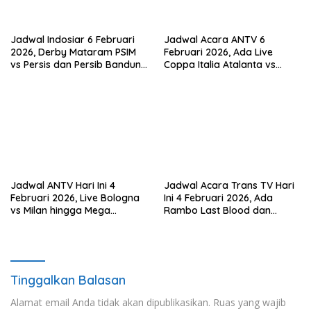
Jadwal Indosiar 6 Februari
Jadwal Acara ANTV 6
2026, Derby Mataram PSIM
Februari 2026, Ada Live
vs Persis dan Persib Bandung
Coppa Italia Atalanta vs
Live!
Juventus! dan Mega
Bollywood ‘Dil Hai
Tumhaara’
Jadwal ANTV Hari Ini 4
Jadwal Acara Trans TV Hari
Februari 2026, Live Bologna
Ini 4 Februari 2026, Ada
vs Milan hingga Mega
Rambo Last Blood dan
Bollywood Kaho Naa Pyaar
Danny The Dog di Bioskop
Hai
Trans TV
Tinggalkan Balasan
Alamat email Anda tidak akan dipublikasikan.
Ruas yang wajib