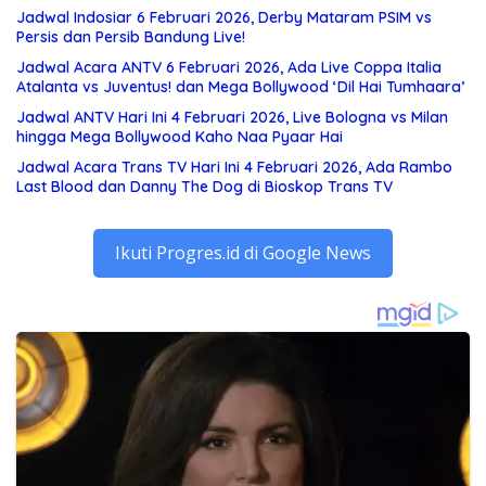
Jadwal Indosiar 6 Februari 2026, Derby Mataram PSIM vs
Persis dan Persib Bandung Live!
Jadwal Acara ANTV 6 Februari 2026, Ada Live Coppa Italia
Atalanta vs Juventus! dan Mega Bollywood ‘Dil Hai Tumhaara’
Jadwal ANTV Hari Ini 4 Februari 2026, Live Bologna vs Milan
hingga Mega Bollywood Kaho Naa Pyaar Hai
Jadwal Acara Trans TV Hari Ini 4 Februari 2026, Ada Rambo
Last Blood dan Danny The Dog di Bioskop Trans TV
Ikuti Progres.id di Google News