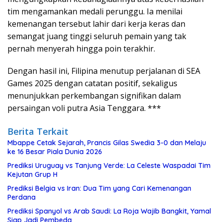
tim
mengamankan
medali
perunggu
.
Ia
menilai
kemenangan
tersebut
lahir
dari
kerja
keras
dan
semangat
juang
tinggi
seluruh
pemain
yang
tak
pernah
menyerah
hingga
poin
terakhir
.
Dengan
hasil
ini
, Filipina
menutup
perjalanan
di SEA
Games 2025
dengan
catatan
positif
,
sekaligus
menunjukkan
perkembangan
signifikan
dalam
persaingan
voli
putra
Asia Tenggara. ***
Berita Terkait
Mbappe Cetak Sejarah, Prancis Gilas Swedia 3-0 dan Melaju
ke 16 Besar Piala Dunia 2026
Prediksi Uruguay vs Tanjung Verde: La Celeste Waspadai Tim
Kejutan Grup H
Prediksi Belgia vs Iran: Dua Tim yang Cari Kemenangan
Perdana
Prediksi Spanyol vs Arab Saudi: La Roja Wajib Bangkit, Yamal
Siap Jadi Pembeda