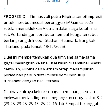
PROGRES.ID
–
Timnas
voli
putra
Filipina
tampil
impresif
untuk
merebut
medali
perunggu
SEA Games 2025
setelah
menaklukkan
Vietnam
dalam
laga
ketat
lima
set.
Pertandingan
perebutan
tempat
ketiga
tersebut
berlangsung
di Indoor Stadium
Huamark
, Bangkok,
Thailand, pada
Jumat
(19/12/2025).
Duel
ini
mempertemukan
dua
tim
yang
sama-sama
gagal
melangkah
ke
final
usai
kalah
di semifinal.
Meski
demikian
, Filipina dan Vietnam
tetap
menampilkan
permainan
penuh
determinasi
demi
menutup
turnamen
dengan
hasil
terbaik
.
Filipina
akhirnya
keluar
sebagai
pemenang
setelah
melewati
pertandingan
menegangkan
dengan
skor
3-2
(23-25, 23-25, 25-18, 25-22, 16-14).
Sempat
tertinggal