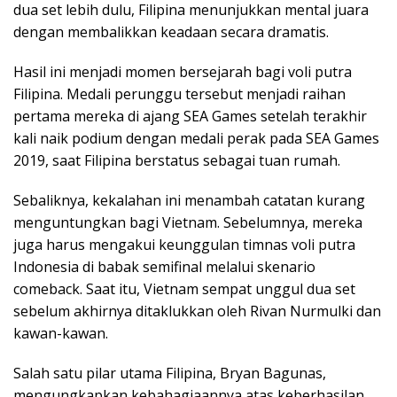
dua
set
lebih
dulu
, Filipina
menunjukkan
mental
juara
dengan
membalikkan
keadaan
secara
dramatis.
Hasil
ini
menjadi
momen
bersejarah
bagi
voli
putra
Filipina.
Medali
perunggu
tersebut
menjadi
raihan
pertama
mereka
di
ajang
SEA Games
setelah
terakhir
kali naik podium
dengan
medali
perak
pada SEA Games
2019,
saat
Filipina
berstatus
sebagai
tuan
rumah
.
Sebaliknya
,
kekalahan
ini
menambah
catatan
kurang
menguntungkan
bagi
Vietnam.
Sebelumnya
,
mereka
juga
harus
mengakui
keunggulan
timnas
voli
putra
Indonesia di
babak
semifinal
melalui
skenario
comeback.
Saat
itu
, Vietnam
sempat
unggul
dua
set
sebelum
akhirnya
ditaklukkan
oleh
Rivan
Nurmulki
dan
kawan-kawan
.
Salah
satu
pilar
utama
Filipina, Bryan
Bagunas
,
mengungkapkan
kebahagiaannya
atas
keberhasilan