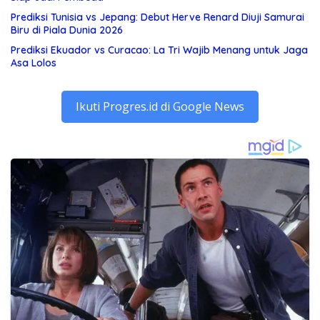
Prediksi Tunisia vs Jepang: Debut Herve Renard Diuji Samurai
Biru di Piala Dunia 2026
Prediksi Ekuador vs Curacao: La Tri Wajib Menang untuk Jaga
Asa Lolos
Ikuti Progres.id di Google News