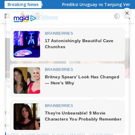
Langsung
unia 2026
Breaking News
Prediksi Uruguay vs Tanjung Verde: La Celest
ke
konten
Beranda
Olahraga
Olahraga
Iran Siapkan Kekuatan Terbaik