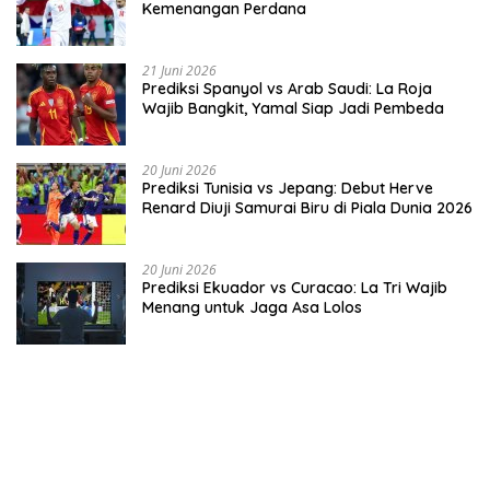
Kemenangan Perdana
21 Juni 2026
Prediksi Spanyol vs Arab Saudi: La Roja
Wajib Bangkit, Yamal Siap Jadi Pembeda
20 Juni 2026
Prediksi Tunisia vs Jepang: Debut Herve
Renard Diuji Samurai Biru di Piala Dunia 2026
20 Juni 2026
Prediksi Ekuador vs Curacao: La Tri Wajib
Menang untuk Jaga Asa Lolos