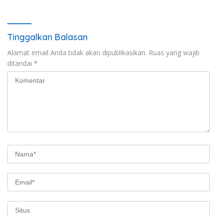
Tinggalkan Balasan
Alamat email Anda tidak akan dipublikasikan.
Ruas yang wajib
ditandai
*