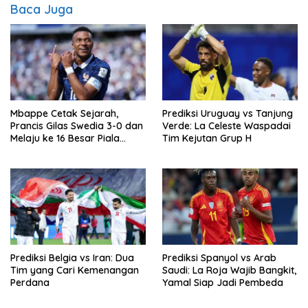
Baca Juga
Mbappe Cetak Sejarah,
Prediksi Uruguay vs Tanjung
Prancis Gilas Swedia 3-0 dan
Verde: La Celeste Waspadai
Melaju ke 16 Besar Piala
Tim Kejutan Grup H
Dunia 2026
Prediksi Belgia vs Iran: Dua
Prediksi Spanyol vs Arab
Tim yang Cari Kemenangan
Saudi: La Roja Wajib Bangkit,
Perdana
Yamal Siap Jadi Pembeda