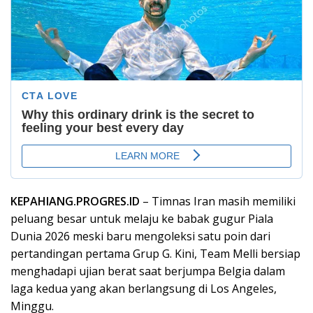
KEPAHIANG.PROGRES.ID
– Timnas Iran masih memiliki
peluang besar untuk melaju ke babak gugur Piala
Dunia 2026 meski baru mengoleksi satu poin dari
pertandingan pertama Grup G. Kini, Team Melli bersiap
menghadapi ujian berat saat berjumpa Belgia dalam
laga kedua yang akan berlangsung di Los Angeles,
Minggu.