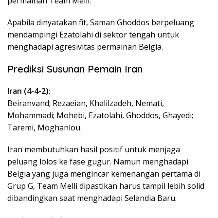
permainan Team Melli.
Apabila dinyatakan fit, Saman Ghoddos berpeluang
mendampingi Ezatolahi di sektor tengah untuk
menghadapi agresivitas permainan Belgia.
Prediksi Susunan Pemain Iran
Iran (4-4-2)
:
Beiranvand; Rezaeian, Khalilzadeh, Nemati,
Mohammadi; Mohebi, Ezatolahi, Ghoddos, Ghayedi;
Taremi, Moghanlou.
Iran membutuhkan hasil positif untuk menjaga
peluang lolos ke fase gugur. Namun menghadapi
Belgia yang juga mengincar kemenangan pertama di
Grup G, Team Melli dipastikan harus tampil lebih solid
dibandingkan saat menghadapi Selandia Baru.