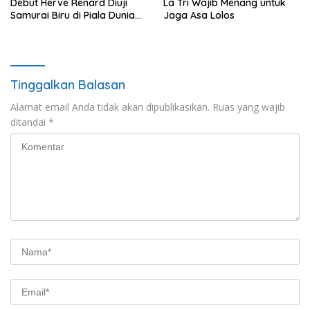
Debut Herve Renard Diuji
La Tri Wajib Menang untuk
Samurai Biru di Piala Dunia
Jaga Asa Lolos
2026
Tinggalkan Balasan
Alamat email Anda tidak akan dipublikasikan.
Ruas yang wajib
ditandai
*