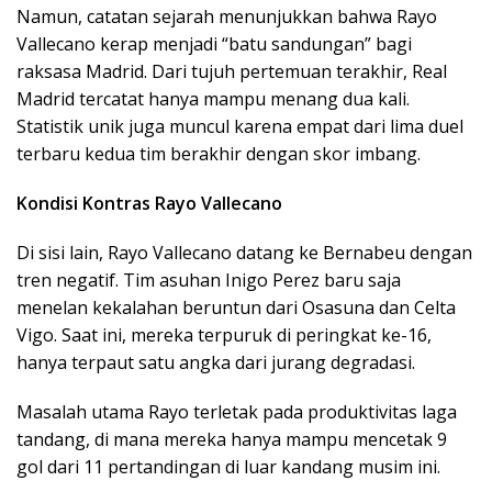
Namun, catatan sejarah menunjukkan bahwa Rayo
Vallecano kerap menjadi “batu sandungan” bagi
raksasa Madrid. Dari tujuh pertemuan terakhir, Real
Madrid tercatat hanya mampu menang dua kali.
Statistik unik juga muncul karena empat dari lima duel
terbaru kedua tim berakhir dengan skor imbang.
Kondisi Kontras Rayo Vallecano
Di sisi lain, Rayo Vallecano datang ke Bernabeu dengan
tren negatif. Tim asuhan Inigo Perez baru saja
menelan kekalahan beruntun dari Osasuna dan Celta
Vigo. Saat ini, mereka terpuruk di peringkat ke-16,
hanya terpaut satu angka dari jurang degradasi.
Masalah utama Rayo terletak pada produktivitas laga
tandang, di mana mereka hanya mampu mencetak 9
gol dari 11 pertandingan di luar kandang musim ini.