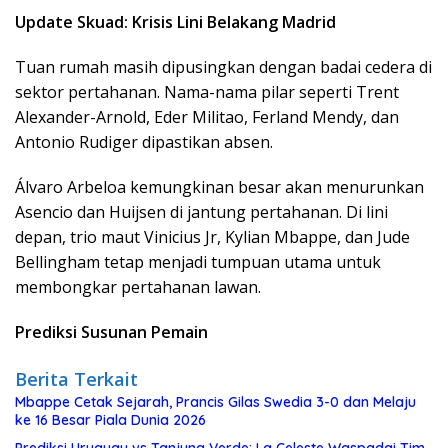
Update Skuad: Krisis Lini Belakang Madrid
Tuan rumah masih dipusingkan dengan badai cedera di
sektor pertahanan. Nama-nama pilar seperti Trent
Alexander-Arnold, Eder Militao, Ferland Mendy, dan
Antonio Rudiger dipastikan absen.
Álvaro Arbeloa kemungkinan besar akan menurunkan
Asencio dan Huijsen di jantung pertahanan. Di lini
depan, trio maut Vinicius Jr, Kylian Mbappe, dan Jude
Bellingham tetap menjadi tumpuan utama untuk
membongkar pertahanan lawan.
Prediksi Susunan Pemain
Berita Terkait
Mbappe Cetak Sejarah, Prancis Gilas Swedia 3-0 dan Melaju
ke 16 Besar Piala Dunia 2026
Prediksi Uruguay vs Tanjung Verde: La Celeste Waspadai Tim