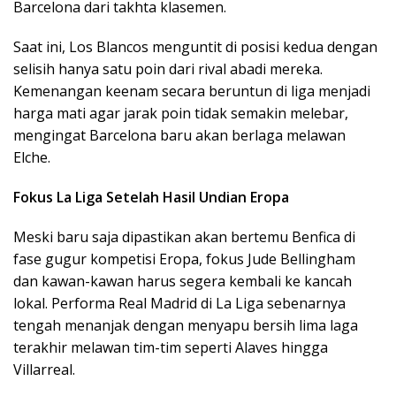
Barcelona dari takhta klasemen.
Saat ini, Los Blancos menguntit di posisi kedua dengan
selisih hanya satu poin dari rival abadi mereka.
Kemenangan keenam secara beruntun di liga menjadi
harga mati agar jarak poin tidak semakin melebar,
mengingat Barcelona baru akan berlaga melawan
Elche.
Fokus La Liga Setelah Hasil Undian Eropa
Meski baru saja dipastikan akan bertemu Benfica di
fase gugur kompetisi Eropa, fokus Jude Bellingham
dan kawan-kawan harus segera kembali ke kancah
lokal. Performa Real Madrid di La Liga sebenarnya
tengah menanjak dengan menyapu bersih lima laga
terakhir melawan tim-tim seperti Alaves hingga
Villarreal.