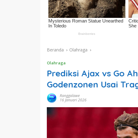
Beranda
Olahraga
Olahraga
Prediksi Ajax vs Go A
Godenzonen Usai Trag
Ranggalawe
16 Januari 2026