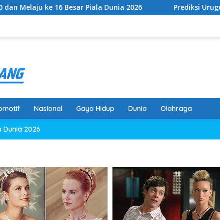
sar Piala Dunia 2026
Prediksi Uruguay vs Tanjung Verde
omotif
Nasional
Gaya Hidup
Dunia
Olahraga
a Dunia 2026