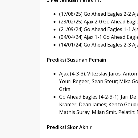
5 Pertemuan Terakhir:
(17/08/25) Go Ahead Eagles 2-2 Aj
(23/02/25) Ajax 2-0 Go Ahead Eagl
(21/09/24) Go Ahead Eagles 1-1 Aj
(04/04/24) Ajax 1-1 Go Ahead Eagl
(14/01/24) Go Ahead Eagles 2-3 Aj
Prediksi Susunan Pemain
Ajax (4-3-3): Vitezslav Jaros; Anto
Youri Regeer, Sean Steur; Mika Go
Grim
Go Ahead Eagles (4-2-3-1): Jari De
Kramer, Dean James; Kenzo Goudmij
Mathis Suray; Milan Smit. Pelatih:
Prediksi Skor Akhir