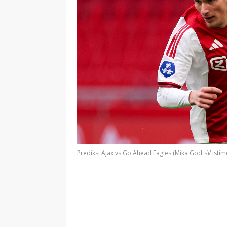
Prediksi Ajax vs Go Ahead Eagles (Mika Godts)/ isti