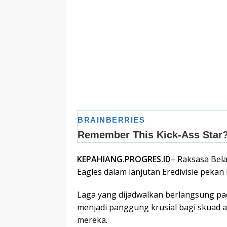
KEPAHIANG.PROGRES.ID
– Raksasa Bel
Eagles dalam lanjutan Eredivisie pekan 
Laga yang dijadwalkan berlangsung pada
menjadi panggung krusial bagi skuad 
mereka.