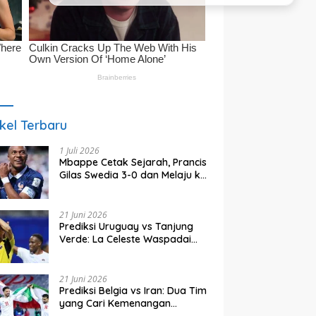
ikel Terbaru
1 Juli 2026
Mbappe Cetak Sejarah, Prancis
Gilas Swedia 3-0 dan Melaju ke
16 Besar Piala Dunia 2026
21 Juni 2026
Prediksi Uruguay vs Tanjung
Verde: La Celeste Waspadai
Tim Kejutan Grup H
21 Juni 2026
Prediksi Belgia vs Iran: Dua Tim
yang Cari Kemenangan