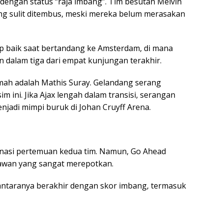
dengan status “raja imbang”. Tim besutan Melvin
g sulit ditembus, meski mereka belum merasakan
p baik saat bertandang ke Amsterdam, di mana
 dalam tiga dari empat kunjungan terakhir.
mah adalah Mathis Suray. Gelandang serang
m ini. Jika Ajax lengah dalam transisi, serangan
enjadi mimpi buruk di Johan Cruyff Arena.
inasi pertemuan kedua tim. Namun, Go Ahead
lawan yang sangat merepotkan.
i antaranya berakhir dengan skor imbang, termasuk