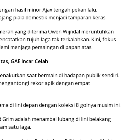
ngan hasil minor Ajax tengah pekan lalu.
 ajang piala domestik menjadi tamparan keras.
tu merah yang diterima Owen Wijndal meruntuhkan
catatkan tujuh laga tak terkalahkan. Kini, fokus
demi menjaga persaingan di papan atas.
itas, GAE Incar Celah
menakutkan saat bermain di hadapan publik sendiri.
 mengantongi rekor apik dengan empat
a di lini depan dengan koleksi 8 golnya musim ini.
 Grim adalah menambal lubang di lini belakang
am satu laga.