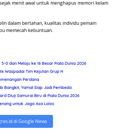
g sejak menit awal untuk menghapus memori kelam
lin dalam bertahan, kualitas individu pemain
ampu memecah kebuntuan.
 3-0 dan Melaju ke 16 Besar Piala Dunia 2026
este Waspadai Tim Kejutan Grup H
i Kemenangan Perdana
jib Bangkit, Yamal Siap Jadi Pembeda
ard Diuji Samurai Biru di Piala Dunia 2026
Menang untuk Jaga Asa Lolos
gres.id di Google News