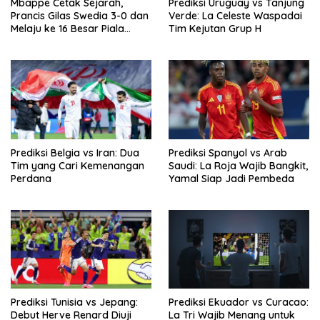
Mbappe Cetak Sejarah,
Prediksi Uruguay vs Tanjung
Prancis Gilas Swedia 3-0 dan
Verde: La Celeste Waspadai
Melaju ke 16 Besar Piala
Tim Kejutan Grup H
Dunia 2026
Prediksi Belgia vs Iran: Dua
Prediksi Spanyol vs Arab
Tim yang Cari Kemenangan
Saudi: La Roja Wajib Bangkit,
Perdana
Yamal Siap Jadi Pembeda
Prediksi Tunisia vs Jepang:
Prediksi Ekuador vs Curacao:
Debut Herve Renard Diuji
La Tri Wajib Menang untuk