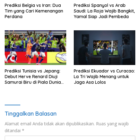
Prediksi Belgia vs Iran: Dua
Prediksi Spanyol vs Arab
Tim yang Cari Kemenangan
Saudi: La Roja Wajib Bangkit,
Perdana
Yamal Siap Jadi Pembeda
Prediksi Tunisia vs Jepang:
Prediksi Ekuador vs Curacao:
Debut Herve Renard Diuji
La Tri Wajib Menang untuk
Samurai Biru di Piala Dunia
Jaga Asa Lolos
2026
Tinggalkan Balasan
Alamat email Anda tidak akan dipublikasikan.
Ruas yang wajib
ditandai
*