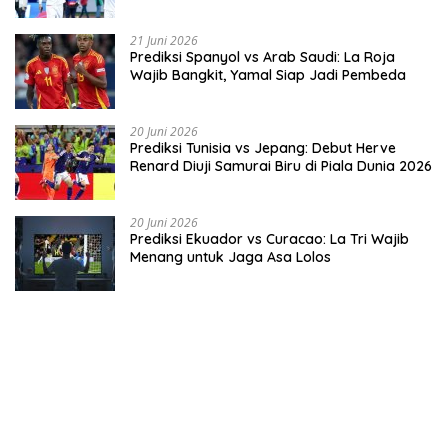
21 Juni 2026
Prediksi Spanyol vs Arab Saudi: La Roja
Wajib Bangkit, Yamal Siap Jadi Pembeda
20 Juni 2026
Prediksi Tunisia vs Jepang: Debut Herve
Renard Diuji Samurai Biru di Piala Dunia 2026
20 Juni 2026
Prediksi Ekuador vs Curacao: La Tri Wajib
Menang untuk Jaga Asa Lolos