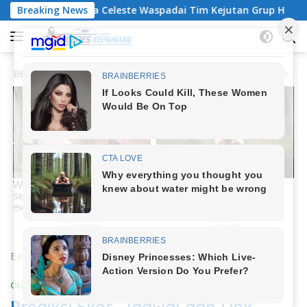
Langsung
Verde: La Celeste Waspadai Tim Kejutan Grup H
Breaking News
Prediks
ke
konten
Beranda
Olahraga
Olahraga
Prediksi Skor, Jadwal dan Link