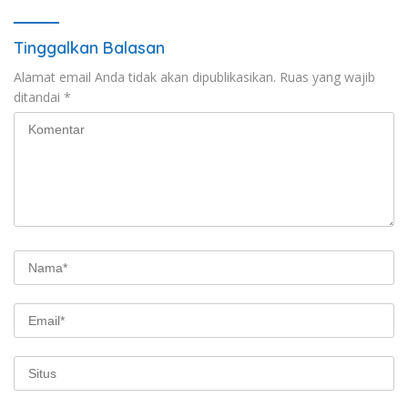
Tinggalkan Balasan
Alamat email Anda tidak akan dipublikasikan.
Ruas yang wajib
ditandai
*