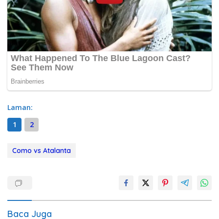
Laman:
1
2
Como vs Atalanta
Baca Juga