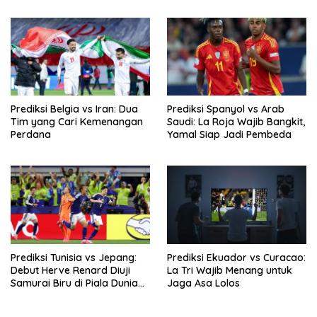
Prediksi Belgia vs Iran: Dua
Prediksi Spanyol vs Arab
Tim yang Cari Kemenangan
Saudi: La Roja Wajib Bangkit,
Perdana
Yamal Siap Jadi Pembeda
Prediksi Tunisia vs Jepang:
Prediksi Ekuador vs Curacao:
Debut Herve Renard Diuji
La Tri Wajib Menang untuk
Samurai Biru di Piala Dunia
Jaga Asa Lolos
2026