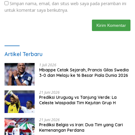
Simpan nama, email, dan situs web saya pada peramban ini
untuk komentar saya berikutnya.
Artikel Terbaru
1 Juli 2026
Mbappe Cetak Sejarah, Prancis Gilas Swedia
3-0 dan Melaju ke 16 Besar Piala Dunia 2026
21 Juni 2026
Prediksi Uruguay vs Tanjung Verde: La
Celeste Waspadai Tim Kejutan Grup H
21 Juni 2026
Prediksi Belgia vs Iran: Dua Tim yang Cari
Kemenangan Perdana