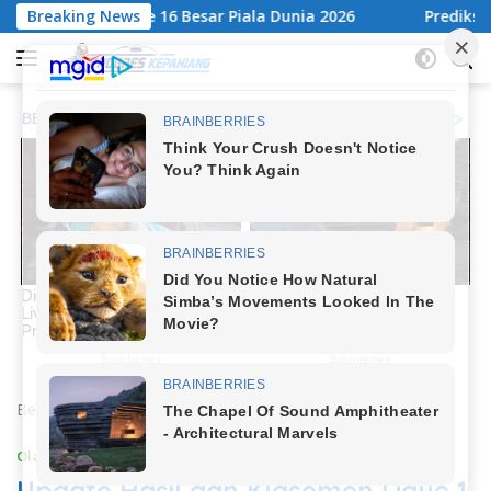
Langsung
Melaju ke 16 Besar Piala Dunia 2026
Breaking News
Prediksi Uruguay v
ke
konten
Beranda
Olahraga
Olahraga
Update Hasil dan Klasemen Ligue 1,