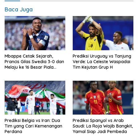
Baca Juga
Mbappe Cetak Sejarah,
Prediksi Uruguay vs Tanjung
Prancis Gilas Swedia 3-0 dan
Verde: La Celeste Waspadai
Melaju ke 16 Besar Piala
Tim Kejutan Grup H
Dunia 2026
Prediksi Belgia vs Iran: Dua
Prediksi Spanyol vs Arab
Tim yang Cari Kemenangan
Saudi: La Roja Wajib Bangkit,
Perdana
Yamal Siap Jadi Pembeda