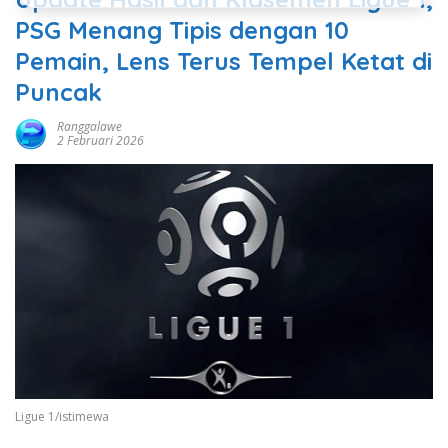
PSG Menang Tipis dengan 10
Pemain, Lens Terus Tempel Ketat di
Puncak
Ranggalawe
2 Februari 2026
Ligue 1/istimewa