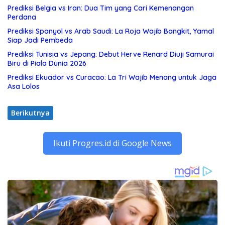
Prediksi Belgia vs Iran: Dua Tim yang Cari Kemenangan
Perdana
Prediksi Spanyol vs Arab Saudi: La Roja Wajib Bangkit, Yamal
Siap Jadi Pembeda
Prediksi Tunisia vs Jepang: Debut Herve Renard Diuji Samurai
Biru di Piala Dunia 2026
Prediksi Ekuador vs Curacao: La Tri Wajib Menang untuk Jaga
Asa Lolos
Berikutnya
Ikuti Progres.id di Google News