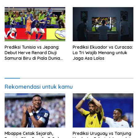
Prediksi Tunisia vs Jepang:
Prediksi Ekuador vs Curacao:
Debut Herve Renard Diuji
La Tri Wajib Menang untuk
Samurai Biru di Piala Dunia
Jaga Asa Lolos
2026
Rekomendasi untuk kamu
Mbappe Cetak Sejarah,
Prediksi Uruguay vs Tanjung