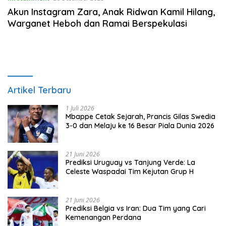
Akun Instagram Zara, Anak Ridwan Kamil Hilang,
Warganet Heboh dan Ramai Berspekulasi
Artikel Terbaru
1 Juli 2026
Mbappe Cetak Sejarah, Prancis Gilas Swedia
3-0 dan Melaju ke 16 Besar Piala Dunia 2026
21 Juni 2026
Prediksi Uruguay vs Tanjung Verde: La
Celeste Waspadai Tim Kejutan Grup H
21 Juni 2026
Prediksi Belgia vs Iran: Dua Tim yang Cari
Kemenangan Perdana