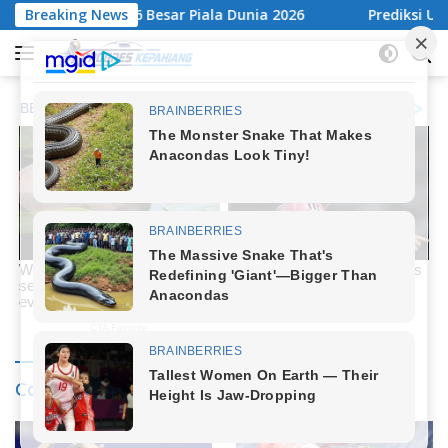
Langsung
dan Melaju ke 16 Besar Piala Dunia 2026
Breaking News
Prediksi Urugu
ke
konten
Camillia Laetitia Azzahra