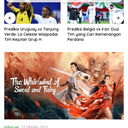
Prediksi Uruguay vs Tanjung
Prediksi Belgia vs Iran: Dua
Verde: La Celeste Waspadai
Tim yang Cari Kemenangan
Tim Kejutan Grup H
Perdana
Hiburan
27 Oktober 2025