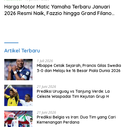
Harga Motor Matic Yamaha Terbaru Januari
2026 Resmi Naik, Fazzio hingga Grand Filano
Terdampak
Artikel Terbaru
1 Juli 2026
Mbappe Cetak Sejarah, Prancis Gilas Swedia
3-0 dan Melaju ke 16 Besar Piala Dunia 2026
21 Juni 2026
Prediksi Uruguay vs Tanjung Verde: La
Celeste Waspadai Tim Kejutan Grup H
21 Juni 2026
Prediksi Belgia vs Iran: Dua Tim yang Cari
Kemenangan Perdana