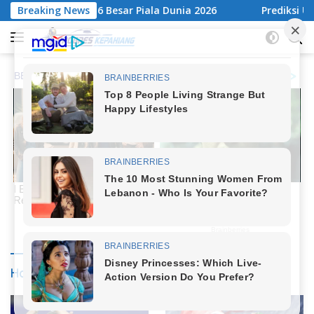
Langsung
 dan Melaju ke 16 Besar Piala Dunia 2026
Breaking News
Prediksi Urug
ke
konten
Harga Motor Matic Yamaha Terbaru