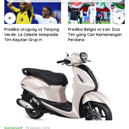
Prediksi Uruguay vs Tanjung
Prediksi Belgia vs Iran: Dua
Verde: La Celeste Waspadai
Tim yang Cari Kemenangan
Tim Kejutan Grup H
Perdana
Automotif
19 Januari 2026