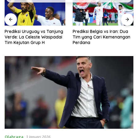
Prediksi Uruguay vs Tanjung
Prediksi Belgia vs Iran: Dua
Verde: La Celeste Waspadai
Tim yang Cari Kemenangan
Tim Kejutan Grup H
Perdana
Olahraga
3 Januari 2026