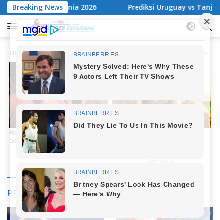
Langsung
6 Besar Piala Dunia 2026
Breaking News
Prediksi Uruguay vs Tanjung 
ke
konten
pelatih timnas