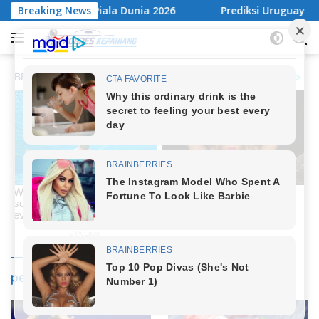
Langsung
ju ke 16 Besar Piala Dunia 2026
Breaking News
Prediksi Uruguay vs Ta
ke
konten
pep quardiola