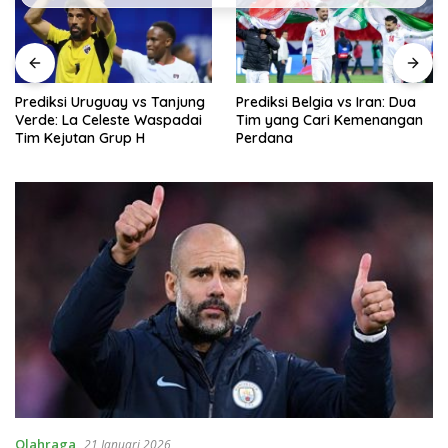
Prediksi Uruguay vs Tanjung
Prediksi Belgia vs Iran: Dua
Verde: La Celeste Waspadai
Tim yang Cari Kemenangan
Tim Kejutan Grup H
Perdana
Olahraga
21 Januari 2026