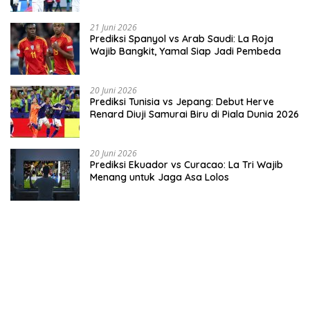
21 Juni 2026
Prediksi Spanyol vs Arab Saudi: La Roja
Wajib Bangkit, Yamal Siap Jadi Pembeda
20 Juni 2026
Prediksi Tunisia vs Jepang: Debut Herve
Renard Diuji Samurai Biru di Piala Dunia 2026
20 Juni 2026
Prediksi Ekuador vs Curacao: La Tri Wajib
Menang untuk Jaga Asa Lolos