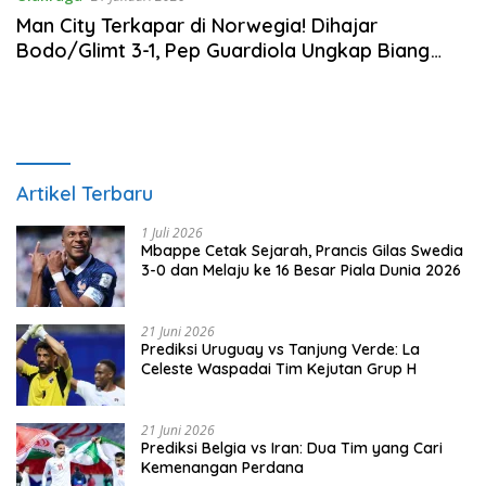
Man City Terkapar di Norwegia! Dihajar
Bodo/Glimt 3-1, Pep Guardiola Ungkap Biang
Kerok Kekalahan
Artikel Terbaru
1 Juli 2026
Mbappe Cetak Sejarah, Prancis Gilas Swedia
3-0 dan Melaju ke 16 Besar Piala Dunia 2026
21 Juni 2026
Prediksi Uruguay vs Tanjung Verde: La
Celeste Waspadai Tim Kejutan Grup H
21 Juni 2026
Prediksi Belgia vs Iran: Dua Tim yang Cari
Kemenangan Perdana