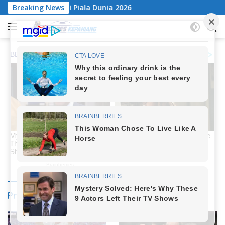
Langsung
ji Samurai Biru di Piala Dunia 2026
Breaking News
ke
konten
Prediksi Liverpool vs Burnley