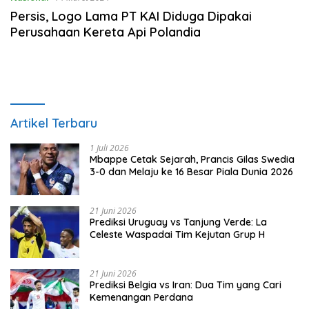
Persis, Logo Lama PT KAI Diduga Dipakai
Perusahaan Kereta Api Polandia
Artikel Terbaru
1 Juli 2026
Mbappe Cetak Sejarah, Prancis Gilas Swedia
3-0 dan Melaju ke 16 Besar Piala Dunia 2026
21 Juni 2026
Prediksi Uruguay vs Tanjung Verde: La
Celeste Waspadai Tim Kejutan Grup H
21 Juni 2026
Prediksi Belgia vs Iran: Dua Tim yang Cari
Kemenangan Perdana