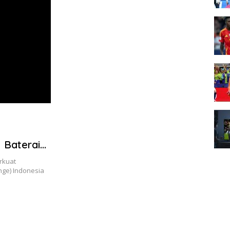
 Baterai
 OIS
rkuat
nge) Indonesia