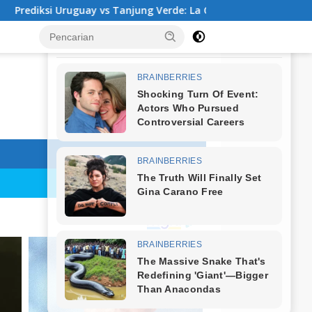
iksi Uruguay vs Tanjung Verde: La Celeste Waspadai Tim Kejuta