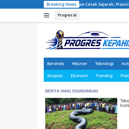
Langsung
Breaking News
Mbappe Cetak Sejarah, Prancis Gilas S
ke
konten
Progres.id
Beranda
Hiburan
Teknologi
Aut
Sinopsis
Ekonomi
Trending
Pial