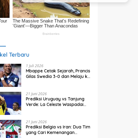
ikel Terbaru
1 Juli 2026
Mbappe Cetak Sejarah, Prancis
Gilas Swedia 3-0 dan Melaju ke
16 Besar Piala Dunia 2026
21 Juni 2026
Prediksi Uruguay vs Tanjung
Verde: La Celeste Waspadai
ksi Tunisia vs Jepang:
Prediksi Ekuador vs Curacao:
S
Tim Kejutan Grup H
 Herve Renard Diuji
La Tri Wajib Menang untuk
M
ai Biru di Piala Dunia
Jaga Asa Lolos
d
21 Juni 2026
D
Prediksi Belgia vs Iran: Dua Tim
yang Cari Kemenangan