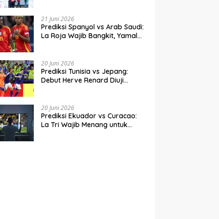
Perdana
21 Juni 2026
Prediksi Spanyol vs Arab Saudi:
La Roja Wajib Bangkit, Yamal
Siap Jadi Pembeda
20 Juni 2026
Prediksi Tunisia vs Jepang:
Debut Herve Renard Diuji
Samurai Biru di Piala Dunia
2026
20 Juni 2026
Prediksi Ekuador vs Curacao:
La Tri Wajib Menang untuk
Jaga Asa Lolos