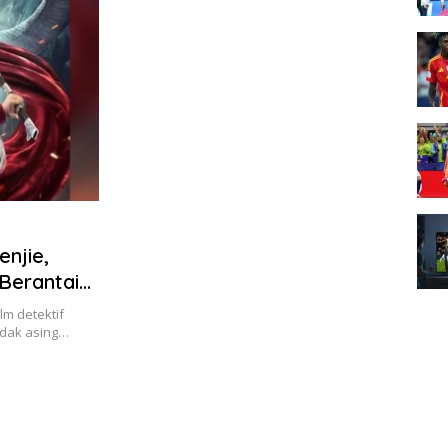
enjie,
Berantai
m detektif
idak asing…