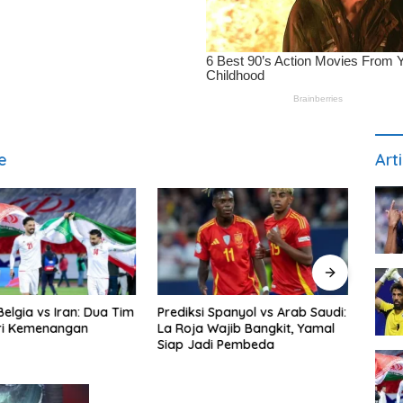
e
Art
Belgia vs Iran: Dua Tim
Prediksi Spanyol vs Arab Saudi:
Predi
ri Kemenangan
La Roja Wajib Bangkit, Yamal
Debut
Siap Jadi Pembeda
Samur
2026