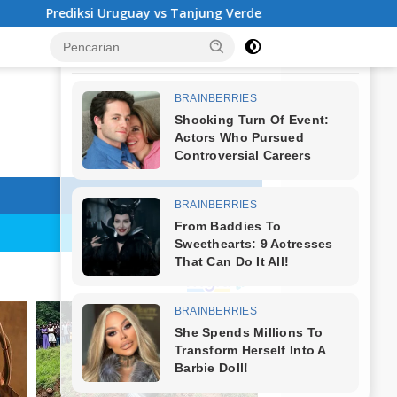
rediksi Uruguay vs Tanjung Verde: La Celeste Waspadai Tim Kej