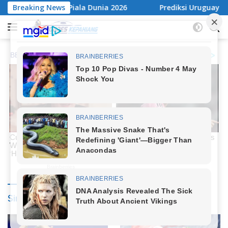
Langsung
ju ke 16 Besar Piala Dunia 2026
Breaking News
Prediksi Uruguay vs Ta
ke
konten
Sinopsis Film Mercenary For Justice