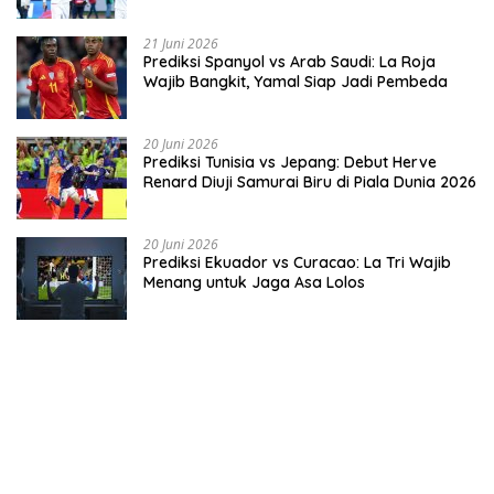
21 Juni 2026
Prediksi Spanyol vs Arab Saudi: La Roja
Wajib Bangkit, Yamal Siap Jadi Pembeda
20 Juni 2026
Prediksi Tunisia vs Jepang: Debut Herve
Renard Diuji Samurai Biru di Piala Dunia 2026
20 Juni 2026
Prediksi Ekuador vs Curacao: La Tri Wajib
Menang untuk Jaga Asa Lolos