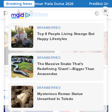
Langsung
an Melaju ke 16 Besar Piala Dunia 2026
Breaking News
Prediksi Urugua
ke
konten
Sinopsis Film Ra.One