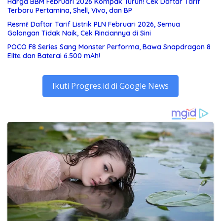
Harga BBM Februari 2026 Kompak Turun! Cek Daftar Tarif
Terbaru Pertamina, Shell, Vivo, dan BP
Resmi! Daftar Tarif Listrik PLN Februari 2026, Semua
Golongan Tidak Naik, Cek Rinciannya di Sini
POCO F8 Series Sang Monster Performa, Bawa Snapdragon 8
Elite dan Baterai 6.500 mAh!
Ikuti Progres.id di Google News