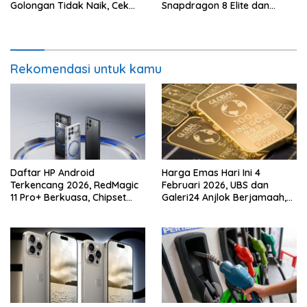
Golongan Tidak Naik, Cek
Snapdragon 8 Elite dan
Rinciannya di Sini
Baterai 6.500 mAh!
Rekomendasi untuk kamu
Daftar HP Android
Harga Emas Hari Ini 4
Terkencang 2026, RedMagic
Februari 2026, UBS dan
11 Pro+ Berkuasa, Chipset
Galeri24 Anjlok Berjamaah,
Snapdragon Dominasi
Waktunya Borong?
Puncak