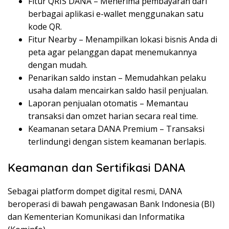
Fitur QRIS DANA
–
Menerima
pembayaran
dari
berbagai
aplikasi
e-wallet
menggunakan
satu
kode
QR.
Fitur Nearby
–
Menampilkan
lokasi
bisnis
Anda
di
peta
agar
pelanggan
dapat
menemukannya
dengan
mudah
.
Penarikan
saldo
instan
–
Memudahkan
pelaku
usaha
dalam
mencairkan
saldo
hasil
penjualan
.
Laporan
penjualan
otomatis
–
Memantau
transaksi
dan
omzet
harian
secara
real time.
Keamanan
setara
DANA Premium
–
Transaksi
terlindungi
dengan
sistem
keamanan
berlapis
.
Keamanan
dan
Sertifikasi
DANA
Sebagai
platform
dompet
digital
resmi
, DANA
beroperasi
di
bawah
pengawasan
Bank Indonesia (BI)
dan Kementerian
Komunikasi
dan
Informatika