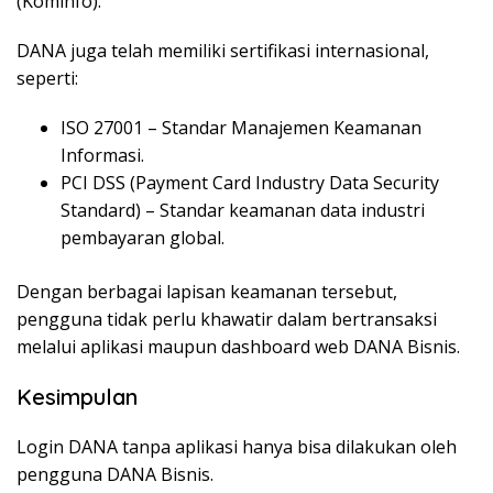
(
Kominfo
).
DANA juga
telah
memiliki
sertifikasi
internasional
,
seperti
:
ISO 27001 –
Standar
Manajemen
Keamanan
Informasi
.
PCI DSS (Payment Card Industry Data Security
Standard) –
Standar
keamanan
data
industri
pembayaran
global.
Dengan
berbagai
lapisan
keamanan
tersebut
,
pengguna
tidak
perlu
khawatir
dalam
bertransaksi
melalui
aplikasi
maupun
dashboard web DANA
Bisnis
.
Kesimpulan
Login DANA
tanpa
aplikasi
hanya
bisa
dilakukan
oleh
pengguna
DANA
Bisnis
.