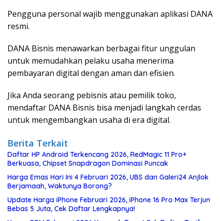
Pengguna
personal
wajib
menggunakan
aplikasi
DANA
resmi
.
DANA
Bisnis
menawarkan
berbagai
fitur
unggulan
untuk
memudahkan
pelaku
usaha
menerima
pembayaran
digital
dengan
aman
dan
efisien
.
Jika
Anda
seorang
pebisnis
atau
pemilik
toko,
mendaftar
DANA
Bisnis
bisa
menjadi
langkah
cerdas
untuk
mengembangkan
usaha
di era digital.
Berita Terkait
Daftar HP Android Terkencang 2026, RedMagic 11 Pro+
Berkuasa, Chipset Snapdragon Dominasi Puncak
Harga Emas Hari Ini 4 Februari 2026, UBS dan Galeri24 Anjlok
Berjamaah, Waktunya Borong?
Update Harga iPhone Februari 2026, iPhone 16 Pro Max Terjun
Bebas 5 Juta, Cek Daftar Lengkapnya!