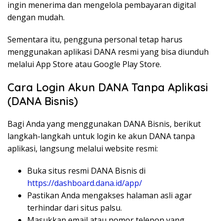
ingin
menerima
dan
mengelola
pembayaran
digital
dengan
mudah
.
Sementara
itu
,
pengguna
personal
tetap
harus
menggunakan
aplikasi
DANA
resmi
yang
bisa
diunduh
melalui
App Store
atau
Google Play Store.
Cara Login
Akun
DANA
Tanpa
Aplikasi
(DANA
Bisnis
)
Bagi
Anda
yang
menggunakan
DANA
Bisnis
,
berikut
langkah-langkah
untuk
login
ke
akun
DANA
tanpa
aplikasi
,
langsung
melalui
website
resmi
:
Buka situs
resmi
DANA
Bisnis
di
https://dashboard.dana.id/app/
Pastikan
Anda
mengakses
halaman
asli
agar
terhindar
dari
situs
palsu
.
Masukkan email
atau
nomor
telepon
yang