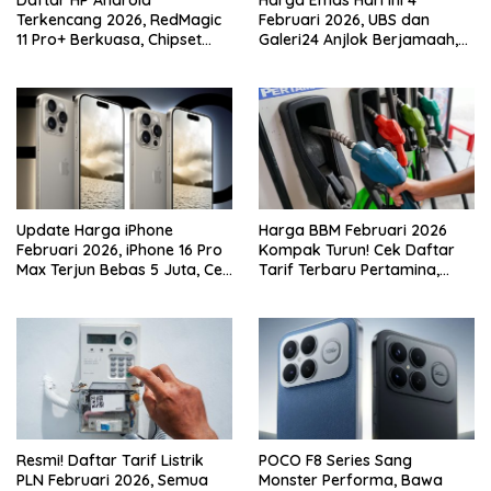
Daftar HP Android
Harga Emas Hari Ini 4
Terkencang 2026, RedMagic
Februari 2026, UBS dan
11 Pro+ Berkuasa, Chipset
Galeri24 Anjlok Berjamaah,
Snapdragon Dominasi
Waktunya Borong?
Puncak
Update Harga iPhone
Harga BBM Februari 2026
Februari 2026, iPhone 16 Pro
Kompak Turun! Cek Daftar
Max Terjun Bebas 5 Juta, Cek
Tarif Terbaru Pertamina,
Daftar Lengkapnya!
Shell, Vivo, dan BP
Resmi! Daftar Tarif Listrik
POCO F8 Series Sang
PLN Februari 2026, Semua
Monster Performa, Bawa