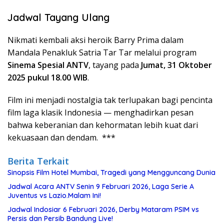
Jadwal
Tayang
Ulang
Nikmati
kembali
aksi
heroik
Barry Prima
dalam
Mandala
Penakluk
Satria Tar
Tar
melalui
program
Sinema
Spesial
ANTV
,
tayang
pada
Jumat
, 31
Oktober
2025
pukul
18.00 WIB
.
Film
ini
menjadi
nostalgia
tak
terlupakan
bagi
pencinta
film
laga
klasik
Indonesia
—
menghadirkan
pesan
bahwa
keberanian
dan
kehormatan
lebih
kuat
dari
kekuasaan
dan
dendam
. ***
Berita Terkait
Sinopsis Film Hotel Mumbai, Tragedi yang Mengguncang Dunia
Jadwal Acara ANTV Senin 9 Februari 2026, Laga Serie A
Juventus vs Lazio.Malam Ini!
Jadwal Indosiar 6 Februari 2026, Derby Mataram PSIM vs
Persis dan Persib Bandung Live!