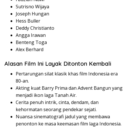
Sutrisno Wijaya
Joseph Hungan
Hess Buller
Deddy
Christianto
Angga
Irawan
Benteng
Toga
Alex
Berhard
Alasan
Film
Ini
Layak
Ditonton
Kembali
Pertarungan
silat
klasik
khas
film Indonesia era
80-an.
Akting
kuat
Barry Prima dan Advent
Bangun
yang
menjadi
ikon
laga
Tanah Air.
Cerita
penuh
intrik
,
cinta
,
dendam
, dan
kehormatan
seorang
pendekar
sejati
.
Nuansa
sinematografi
jadul
yang
membawa
penonton
ke
masa
keemasan
film
laga
Indonesia.