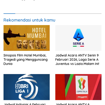
Bollywood Kaho Naa Pyaar
Danny The Dog di Bioskop
Hai
Trans TV
Rekomendasi untuk kamu
Sinopsis Film Hotel Mumbai,
Jadwal Acara ANTV Senin 9
Tragedi yang Mengguncang
Februari 2026, Laga Serie A
Dunia
Juventus vs Lazio.Malam Ini!
Jadwal Indosiar 6 Februari
Jadwal Acara ANTV 6