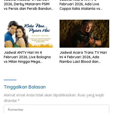
2026, Derby Mataram PSIM
Februari 2026, Ada Live
vs Persis dan Persib Bandung
Coppa Italia Atalanta vs
Live!
Juventus! dan Mega
Bollywood ‘Dil Hai
Tumhaara’
Jadwal ANTV Hari Ini 4
Jadwal Acara Trans TV Hari
Februari 2026, Live Bologna
Ini 4 Februari 2026, Ada
vs Milan hingga Mega
Rambo Last Blood dan
Bollywood Kaho Naa Pyaar
Danny The Dog di Bioskop
Hai
Trans TV
Tinggalkan Balasan
Alamat email Anda tidak akan dipublikasikan.
Ruas yang wajib
ditandai
*