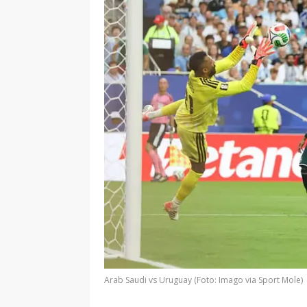
Arab Saudi vs Uruguay (Foto: Imago via Sport Mole)