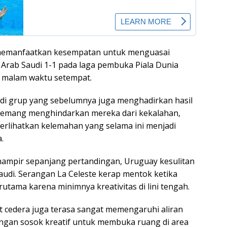
memanfaatkan kesempatan untuk menguasai
Arab Saudi 1-1 pada laga pembuka Piala Dunia
n malam waktu setempat.
u di grup yang sebelumnya juga menghadirkan hasil
 memang menghindarkan mereka dari kekalahan,
rlihatkan kelemahan yang selama ini menjadi
.
ampir sepanjang pertandingan, Uruguay kesulitan
di. Serangan La Celeste kerap mentok ketika
utama karena minimnya kreativitas di lini tengah.
t cedera juga terasa sangat memengaruhi aliran
ngan sosok kreatif untuk membuka ruang di area