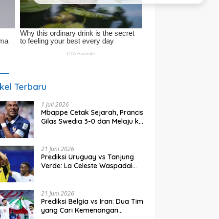
ikel Terbaru
1 Juli 2026
Mbappe Cetak Sejarah, Prancis
Gilas Swedia 3-0 dan Melaju ke
16 Besar Piala Dunia 2026
21 Juni 2026
Prediksi Uruguay vs Tanjung
Verde: La Celeste Waspadai
Tim Kejutan Grup H
21 Juni 2026
Prediksi Belgia vs Iran: Dua Tim
yang Cari Kemenangan