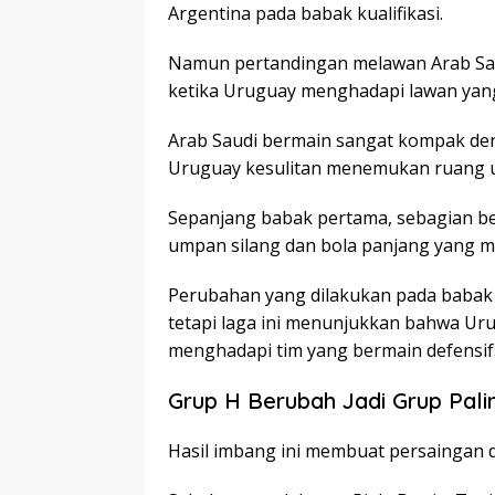
Argentina pada babak kualifikasi.
Namun pertandingan melawan Arab Sa
ketika Uruguay menghadapi lawan yang
Arab Saudi bermain sangat kompak deng
Uruguay kesulitan menemukan ruang u
Sepanjang babak pertama, sebagian be
umpan silang dan bola panjang yang m
Perubahan yang dilakukan pada babak
tetapi laga ini menunjukkan bahwa Ur
menghadapi tim yang bermain defensif
Grup H Berubah Jadi Grup Paling
Hasil imbang ini membuat persaingan d