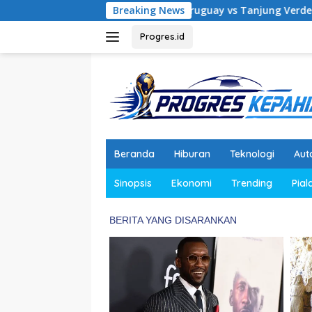
Langsung
26
Prediksi Uruguay vs Tanjung Verde: La Celeste Wasp
Breaking News
ke
konten
Progres.id
Beranda
Hiburan
Teknologi
Aut
Sinopsis
Ekonomi
Trending
Pial