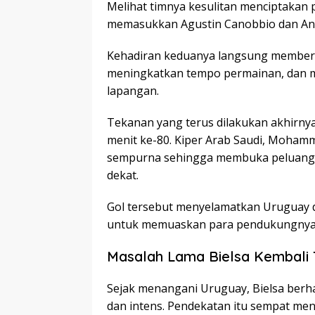
Melihat timnya kesulitan menciptakan
memasukkan Agustin Canobbio dan Ant
Kehadiran keduanya langsung memberika
meningkatkan tempo permainan, dan mu
lapangan.
Tekanan yang terus dilakukan akhirn
menit ke-80. Kiper Arab Saudi, Moha
sempurna sehingga membuka peluang ba
dekat.
Gol tersebut menyelamatkan Uruguay d
untuk memuaskan para pendukungnya
Masalah Lama Bielsa Kembali T
Sejak menangani Uruguay, Bielsa berh
dan intens. Pendekatan itu sempat me