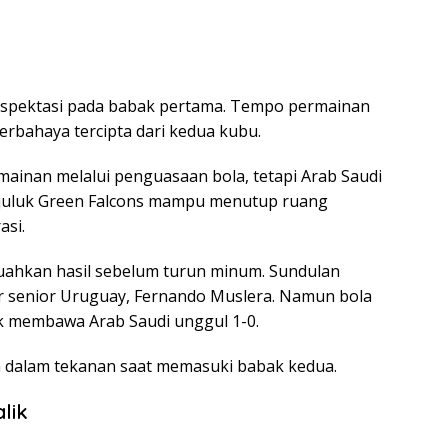
kspektasi pada babak pertama. Tempo permainan
berbahaya tercipta dari kedua kubu.
inan melalui penguasaan bola, tetapi Arab Saudi
erjuluk Green Falcons mampu menutup ruang
asi.
uahkan hasil sebelum turun minum. Sundulan
 senior Uruguay, Fernando Muslera. Namun bola
k membawa Arab Saudi unggul 1-0.
 dalam tekanan saat memasuki babak kedua.
lik