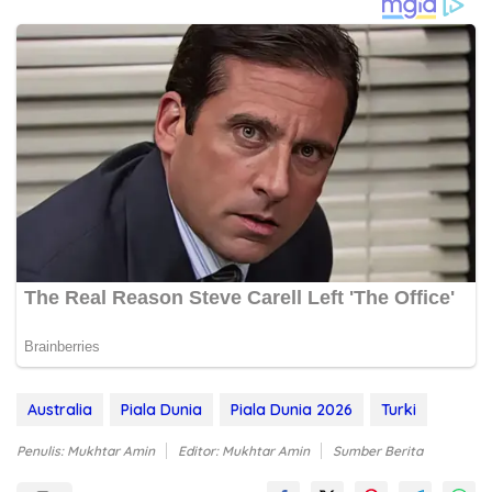
Australia
Piala Dunia
Piala Dunia 2026
Turki
Penulis: Mukhtar Amin
Editor: Mukhtar Amin
Sumber Berita