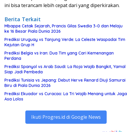
ini bisa terancam lebih cepat dari yang diperkirakan.
Berita Terkait
Mbappe Cetak Sejarah, Prancis Gilas Swedia 3-0 dan Melaju
ke 16 Besar Piala Dunia 2026
Prediksi Uruguay vs Tanjung Verde: La Celeste Waspadai Tim
Kejutan Grup H
Prediksi Belgia vs Iran: Dua Tim yang Cari Kemenangan
Perdana
Prediksi Spanyol vs Arab Saudi: La Roja Wajib Bangkit, Yamal
Siap Jadi Pembeda
Prediksi Tunisia vs Jepang: Debut Herve Renard Diuji Samurai
Biru di Piala Dunia 2026
Prediksi Ekuador vs Curacao: La Tri Wajib Menang untuk Jaga
Asa Lolos
Ikuti Progres.id di Google News