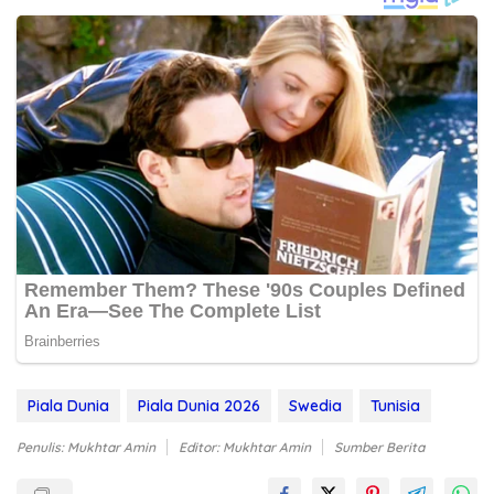
Piala Dunia
Piala Dunia 2026
Swedia
Tunisia
Penulis: Mukhtar Amin
Editor: Mukhtar Amin
Sumber Berita