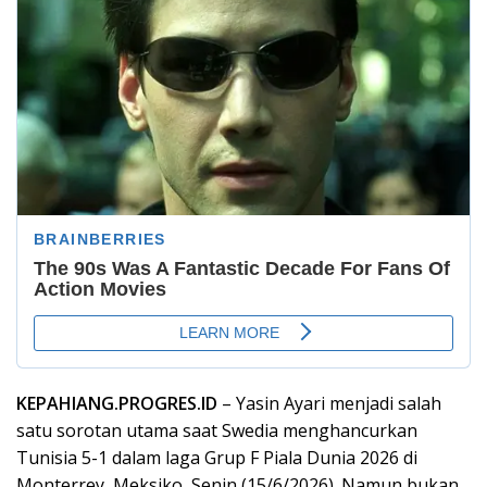
KEPAHIANG.PROGRES.ID
– Yasin Ayari menjadi salah
satu sorotan utama saat Swedia menghancurkan
Tunisia 5-1 dalam laga Grup F Piala Dunia 2026 di
Monterrey, Meksiko, Senin (15/6/2026). Namun bukan