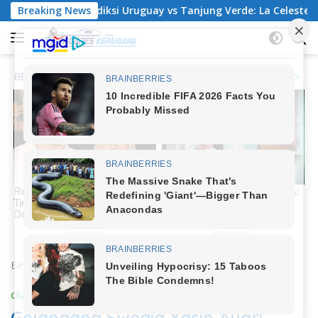
Langsung
Breaking News
Prediksi Uruguay vs Tanjung Verde: La Celeste Waspadai Ti
ke
konten
Beranda
Olahraga
Olahraga
Gelandang Swedia Yasin Ayari