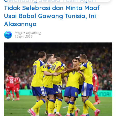
Tidak Selebrasi dan Minta Maaf
Usai Bobol Gawang Tunisia, Ini
Alasannya
Progres Kepahiang
15 Juni 2026