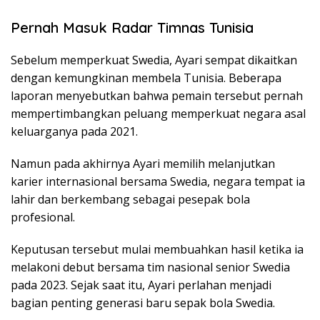
Pernah Masuk Radar Timnas Tunisia
Sebelum memperkuat Swedia, Ayari sempat dikaitkan
dengan kemungkinan membela Tunisia. Beberapa
laporan menyebutkan bahwa pemain tersebut pernah
mempertimbangkan peluang memperkuat negara asal
keluarganya pada 2021.
Namun pada akhirnya Ayari memilih melanjutkan
karier internasional bersama Swedia, negara tempat ia
lahir dan berkembang sebagai pesepak bola
profesional.
Keputusan tersebut mulai membuahkan hasil ketika ia
melakoni debut bersama tim nasional senior Swedia
pada 2023. Sejak saat itu, Ayari perlahan menjadi
bagian penting generasi baru sepak bola Swedia.