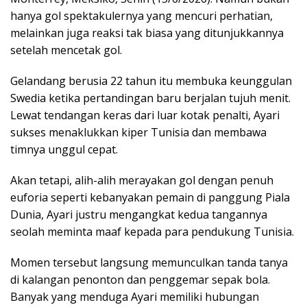
hanya gol spektakulernya yang mencuri perhatian,
melainkan juga reaksi tak biasa yang ditunjukkannya
setelah mencetak gol.
Gelandang berusia 22 tahun itu membuka keunggulan
Swedia ketika pertandingan baru berjalan tujuh menit.
Lewat tendangan keras dari luar kotak penalti, Ayari
sukses menaklukkan kiper Tunisia dan membawa
timnya unggul cepat.
Akan tetapi, alih-alih merayakan gol dengan penuh
euforia seperti kebanyakan pemain di panggung Piala
Dunia, Ayari justru mengangkat kedua tangannya
seolah meminta maaf kepada para pendukung Tunisia.
Momen tersebut langsung memunculkan tanda tanya
di kalangan penonton dan penggemar sepak bola.
Banyak yang menduga Ayari memiliki hubungan