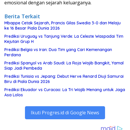
emosional dengan sejarah keluarganya.
Berita Terkait
Mbappe Cetak Sejarah, Prancis Gilas Swedia 3-0 dan Melaju
ke 16 Besar Piala Dunia 2026
Prediksi Uruguay vs Tanjung Verde: La Celeste Waspadai Tim
Kejutan Grup H
Prediksi Belgia vs Iran: Dua Tim yang Cari Kemenangan
Perdana
Prediksi Spanyol vs Arab Saudi: La Roja Wajib Bangkit, Yamal
Siap Jadi Pembeda
Prediksi Tunisia vs Jepang: Debut Herve Renard Diuji Samurai
Biru di Piala Dunia 2026
Prediksi Ekuador vs Curacao: La Tri Wajib Menang untuk Jaga
Asa Lolos
Ikuti Progres.id di Google News