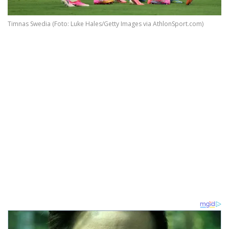
Timnas Swedia (Foto: Luke Hales/Getty Images via AthlonSport.com)