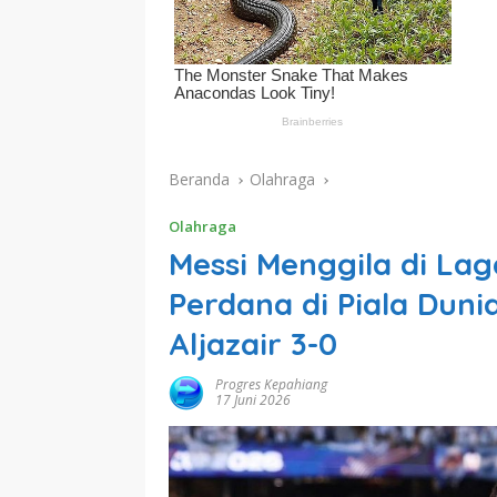
Beranda
Olahraga
Olahraga
Messi Menggila di La
Perdana di Piala Dun
Aljazair 3-0
Progres Kepahiang
17 Juni 2026