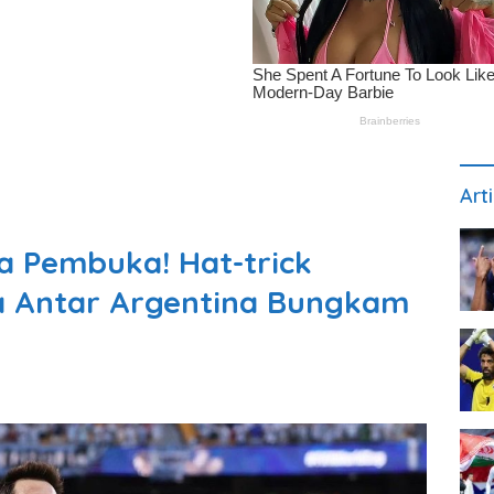
Art
ga Pembuka! Hat-trick
ia Antar Argentina Bungkam