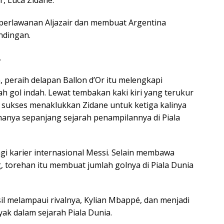
 perlawanan Aljazair dan membuat Argentina
ndingan.
.
 peraih delapan Ballon d’Or itu melengkapi
 gol indah. Lewat tembakan kaki kiri yang terukur
sukses menaklukkan Zidane untuk ketiga kalinya
manya sepanjang sejarah penampilannya di Piala
agi karier internasional Messi. Selain membawa
 torehan itu membuat jumlah golnya di Piala Dunia
il melampaui rivalnya, Kylian Mbappé, dan menjadi
ak dalam sejarah Piala Dunia.