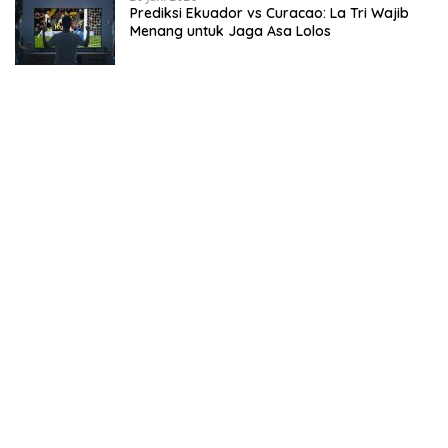
Prediksi Ekuador vs Curacao: La Tri Wajib
Menang untuk Jaga Asa Lolos