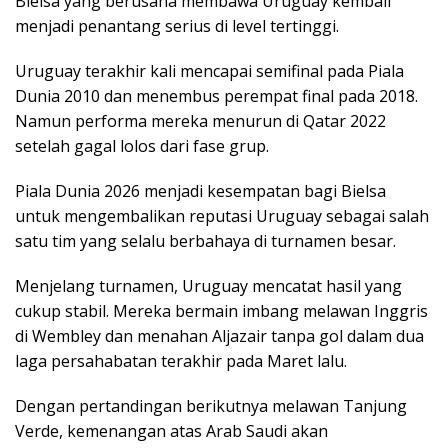
Bielsa yang berusaha membawa Uruguay kembali
menjadi penantang serius di level tertinggi.
Uruguay terakhir kali mencapai semifinal pada Piala
Dunia 2010 dan menembus perempat final pada 2018.
Namun performa mereka menurun di Qatar 2022
setelah gagal lolos dari fase grup.
Piala Dunia 2026 menjadi kesempatan bagi Bielsa
untuk mengembalikan reputasi Uruguay sebagai salah
satu tim yang selalu berbahaya di turnamen besar.
Menjelang turnamen, Uruguay mencatat hasil yang
cukup stabil. Mereka bermain imbang melawan Inggris
di Wembley dan menahan Aljazair tanpa gol dalam dua
laga persahabatan terakhir pada Maret lalu.
Dengan pertandingan berikutnya melawan Tanjung
Verde, kemenangan atas Arab Saudi akan