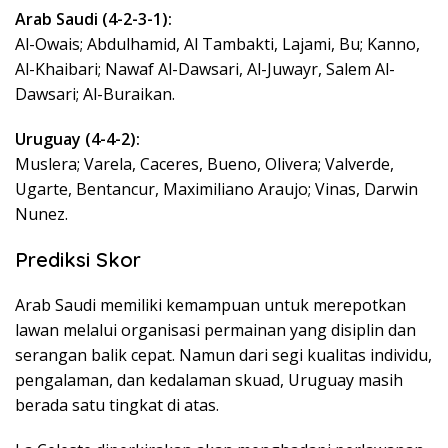
Arab Saudi (4-2-3-1):
Al-Owais; Abdulhamid, Al Tambakti, Lajami, Bu; Kanno,
Al-Khaibari; Nawaf Al-Dawsari, Al-Juwayr, Salem Al-
Dawsari; Al-Buraikan.
Uruguay (4-4-2):
Muslera; Varela, Caceres, Bueno, Olivera; Valverde,
Ugarte, Bentancur, Maximiliano Araujo; Vinas, Darwin
Nunez.
Prediksi Skor
Arab Saudi memiliki kemampuan untuk merepotkan
lawan melalui organisasi permainan yang disiplin dan
serangan balik cepat. Namun dari segi kualitas individu,
pengalaman, dan kedalaman skuad, Uruguay masih
berada satu tingkat di atas.