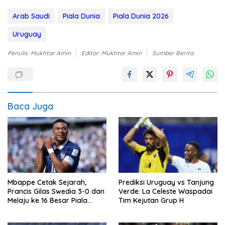
Arab Saudi
Piala Dunia
Piala Dunia 2026
Uruguay
Penulis: Mukhtar Amin
Editor: Mukhtar Amin
Sumber Berita
Baca Juga
Mbappe Cetak Sejarah,
Prediksi Uruguay vs Tanjung
Prancis Gilas Swedia 3-0 dan
Verde: La Celeste Waspadai
Melaju ke 16 Besar Piala
Tim Kejutan Grup H
Dunia 2026