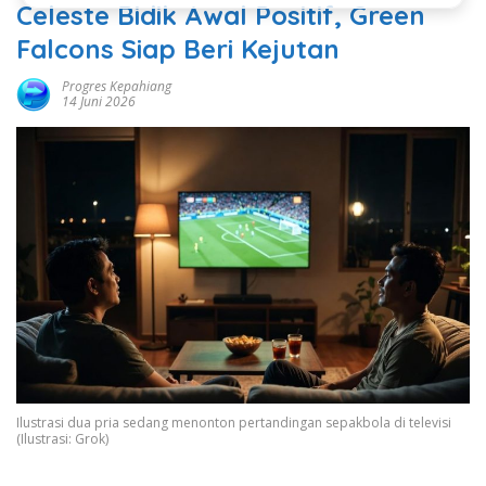
Celeste Bidik Awal Positif, Green
Falcons Siap Beri Kejutan
Progres Kepahiang
14 Juni 2026
Ilustrasi dua pria sedang menonton pertandingan sepakbola di televisi
(Ilustrasi: Grok)