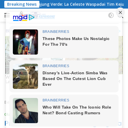
Langsung
ay vs Tanjung Verde: La Celeste Waspadai Tim Kejutan Grup H
Breaking News
ke
konten
Beranda
Olahraga
Olahraga
Prediksi Arab Saudi vs Uruguay: La