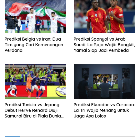
Prediksi Belgia vs Iran: Dua
Prediksi Spanyol vs Arab
Tim yang Cari Kemenangan
Saudi: La Roja Wajib Bangkit,
Perdana
Yamal Siap Jadi Pembeda
Prediksi Tunisia vs Jepang:
Prediksi Ekuador vs Curacao:
Debut Herve Renard Diuji
La Tri Wajib Menang untuk
Samurai Biru di Piala Dunia
Jaga Asa Lolos
2026