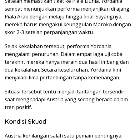
Setelah memastikan tiket ke Piala Dunia, Yordania
sempat menunjukkan performa menjanjikan di ajang
Piala Arab dengan melaju hingga final. Sayangnya,
mereka harus mengakui keunggulan Maroko dengan
skor 2-3 setelah perpanjangan waktu.
Sejak kekalahan tersebut, performa Yordania
mengalami penurunan. Dalam empat laga uji coba
terakhir, mereka hanya meraih dua hasil imbang dan
dua kekalahan. Secara keseluruhan, Yordania kini
menjalani lima pertandingan tanpa kemenangan.
Situasi tersebut tentu menjadi tantangan tersendiri
saat menghadapi Austria yang sedang berada dalam
tren positif.
Kondisi Skuad
Austria kehilangan salah satu pemain pentingnya,