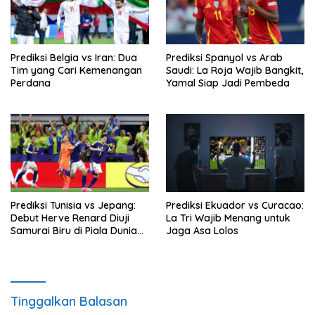
Prediksi Belgia vs Iran: Dua
Prediksi Spanyol vs Arab
Tim yang Cari Kemenangan
Saudi: La Roja Wajib Bangkit,
Perdana
Yamal Siap Jadi Pembeda
Prediksi Tunisia vs Jepang:
Prediksi Ekuador vs Curacao:
Debut Herve Renard Diuji
La Tri Wajib Menang untuk
Samurai Biru di Piala Dunia
Jaga Asa Lolos
2026
Tinggalkan Balasan