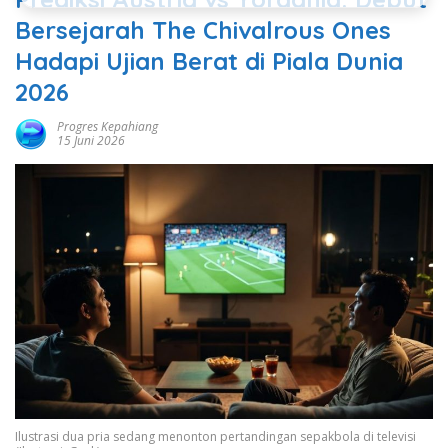
Bersejarah The Chivalrous Ones
Hadapi Ujian Berat di Piala Dunia
2026
Progres Kepahiang
15 Juni 2026
Ilustrasi dua pria sedang menonton pertandingan sepakbola di televisi