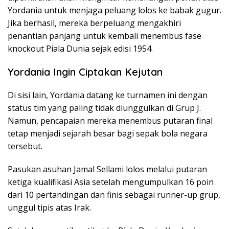
Yordania untuk menjaga peluang lolos ke babak gugur.
Jika berhasil, mereka berpeluang mengakhiri
penantian panjang untuk kembali menembus fase
knockout Piala Dunia sejak edisi 1954.
Yordania Ingin Ciptakan Kejutan
Di sisi lain, Yordania datang ke turnamen ini dengan
status tim yang paling tidak diunggulkan di Grup J.
Namun, pencapaian mereka menembus putaran final
tetap menjadi sejarah besar bagi sepak bola negara
tersebut.
Pasukan asuhan Jamal Sellami lolos melalui putaran
ketiga kualifikasi Asia setelah mengumpulkan 16 poin
dari 10 pertandingan dan finis sebagai runner-up grup,
unggul tipis atas Irak.