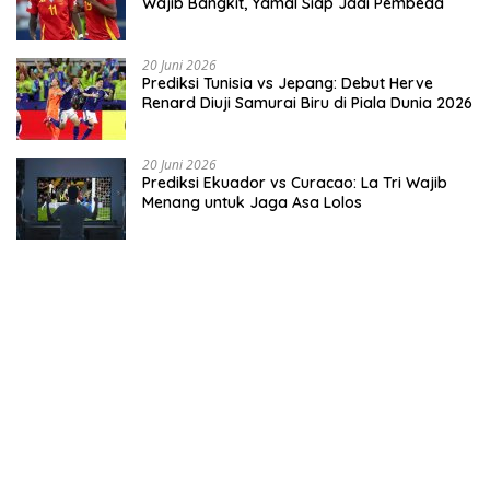
Wajib Bangkit, Yamal Siap Jadi Pembeda
20 Juni 2026
Prediksi Tunisia vs Jepang: Debut Herve
Renard Diuji Samurai Biru di Piala Dunia 2026
20 Juni 2026
Prediksi Ekuador vs Curacao: La Tri Wajib
Menang untuk Jaga Asa Lolos