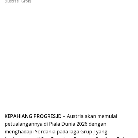
(Ilustrasi: Grok)
KEPAHIANG.PROGRES.ID
– Austria akan memulai
petualangannya di Piala Dunia 2026 dengan
menghadapi Yordania pada laga Grup J yang