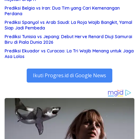
Prediksi Belgia vs Iran: Dua Tim yang Cari Kemenangan
Perdana
Prediksi Spanyol vs Arab Saudi: La Roja Wajib Bangkit, Yamal
Siap Jadi Pembeda
Prediksi Tunisia vs Jepang: Debut Herve Renard Diuji Samurai
Biru di Piala Dunia 2026
Prediksi Ekuador vs Curacao: La Tri Wajib Menang untuk Jaga
Asa Lolos
Ikuti Progres.id di Google News