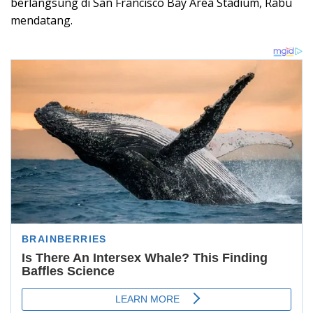
berlangsung di San Francisco Bay Area Stadium, Rabu
mendatang.