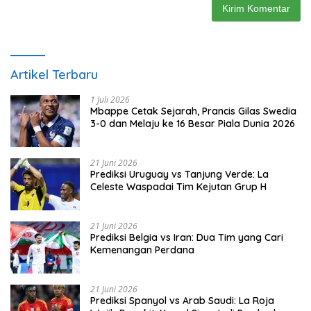
Artikel Terbaru
1 Juli 2026
Mbappe Cetak Sejarah, Prancis Gilas Swedia
3-0 dan Melaju ke 16 Besar Piala Dunia 2026
21 Juni 2026
Prediksi Uruguay vs Tanjung Verde: La
Celeste Waspadai Tim Kejutan Grup H
21 Juni 2026
Prediksi Belgia vs Iran: Dua Tim yang Cari
Kemenangan Perdana
21 Juni 2026
Prediksi Spanyol vs Arab Saudi: La Roja