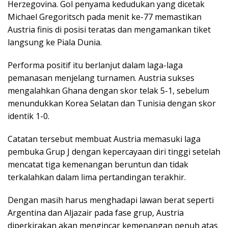
Herzegovina. Gol penyama kedudukan yang dicetak
Michael Gregoritsch pada menit ke-77 memastikan
Austria finis di posisi teratas dan mengamankan tiket
langsung ke Piala Dunia.
Performa positif itu berlanjut dalam laga-laga
pemanasan menjelang turnamen. Austria sukses
mengalahkan Ghana dengan skor telak 5-1, sebelum
menundukkan Korea Selatan dan Tunisia dengan skor
identik 1-0.
Catatan tersebut membuat Austria memasuki laga
pembuka Grup J dengan kepercayaan diri tinggi setelah
mencatat tiga kemenangan beruntun dan tidak
terkalahkan dalam lima pertandingan terakhir.
Dengan masih harus menghadapi lawan berat seperti
Argentina dan Aljazair pada fase grup, Austria
diperkirakan akan mengincar kemenangan penuh atas