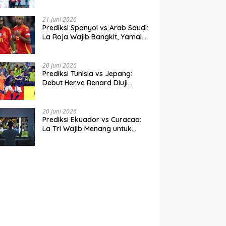
Perdana
21 Juni 2026
Prediksi Spanyol vs Arab Saudi:
La Roja Wajib Bangkit, Yamal
Siap Jadi Pembeda
20 Juni 2026
Prediksi Tunisia vs Jepang:
Debut Herve Renard Diuji
Samurai Biru di Piala Dunia
2026
20 Juni 2026
Prediksi Ekuador vs Curacao:
La Tri Wajib Menang untuk
Jaga Asa Lolos