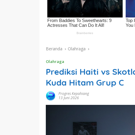
Beranda
Olahraga
Olahraga
Prediksi Haiti vs Sko
Kuda Hitam Grup C
Progres Kepahiang
13 Juni 2026