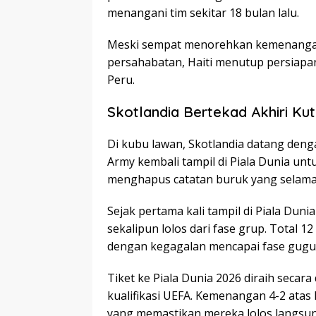
menangani tim sekitar 18 bulan lalu.
Meski sempat menorehkan kemenangan 
persahabatan, Haiti menutup persiapan
Peru.
Skotlandia Bertekad Akhiri K
Di kubu lawan, Skotlandia datang denga
Army kembali tampil di Piala Dunia un
menghapus catatan buruk yang selama 
Sejak pertama kali tampil di Piala Duni
sekalipun lolos dari fase grup. Total 1
dengan kegagalan mencapai fase gugu
Tiket ke Piala Dunia 2026 diraih secar
kualifikasi UEFA. Kemenangan 4-2 at
yang memastikan mereka lolos langsun