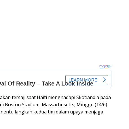
 akan tersaji saat Haiti menghadapi Skotlandia pada
di Boston Stadium, Massachusetts, Minggu (14/6).
penentu langkah kedua tim dalam upaya menjaga