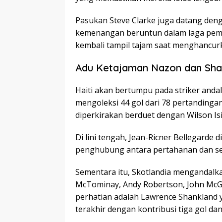
Pasukan Steve Clarke juga datang deng
kemenangan beruntun dalam laga pema
kembali tampil tajam saat menghancurk
Adu Ketajaman Nazon dan Sha
Haiti akan bertumpu pada striker anda
mengoleksi 44 gol dari 78 pertandingan
diperkirakan berduet dengan Wilson Isid
Di lini tengah, Jean-Ricner Bellegarde
penghubung antara pertahanan dan s
Sementara itu, Skotlandia mengandalk
McTominay, Andy Robertson, John McG
perhatian adalah Lawrence Shankland 
terakhir dengan kontribusi tiga gol dan 