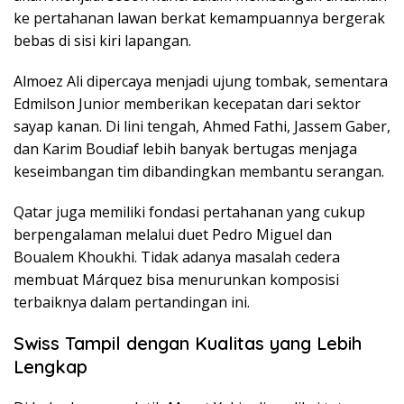
ke pertahanan lawan berkat kemampuannya bergerak
bebas di sisi kiri lapangan.
Almoez Ali dipercaya menjadi ujung tombak, sementara
Edmilson Junior memberikan kecepatan dari sektor
sayap kanan. Di lini tengah, Ahmed Fathi, Jassem Gaber,
dan Karim Boudiaf lebih banyak bertugas menjaga
keseimbangan tim dibandingkan membantu serangan.
Qatar juga memiliki fondasi pertahanan yang cukup
berpengalaman melalui duet Pedro Miguel dan
Boualem Khoukhi. Tidak adanya masalah cedera
membuat Márquez bisa menurunkan komposisi
terbaiknya dalam pertandingan ini.
Swiss Tampil dengan Kualitas yang Lebih
Lengkap