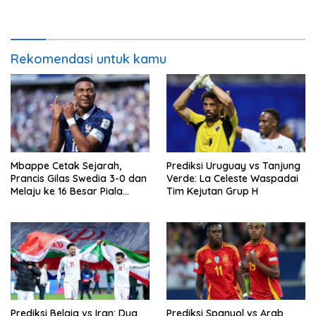
2026
Rekomendasi untuk kamu
Mbappe Cetak Sejarah,
Prediksi Uruguay vs Tanjung
Prancis Gilas Swedia 3-0 dan
Verde: La Celeste Waspadai
Melaju ke 16 Besar Piala
Tim Kejutan Grup H
Dunia 2026
Prediksi Belgia vs Iran: Dua
Prediksi Spanyol vs Arab