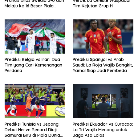
Prancis Gilas Swedia 3-0 dan
Verde: La Celeste Waspadai
Melaju ke 16 Besar Piala
Tim Kejutan Grup H
Dunia 2026
Prediksi Belgia vs Iran: Dua
Prediksi Spanyol vs Arab
Tim yang Cari Kemenangan
Saudi: La Roja Wajib Bangkit,
Perdana
Yamal Siap Jadi Pembeda
Prediksi Tunisia vs Jepang:
Prediksi Ekuador vs Curacao:
Debut Herve Renard Diuji
La Tri Wajib Menang untuk
Samurai Biru di Piala Dunia
Jaga Asa Lolos