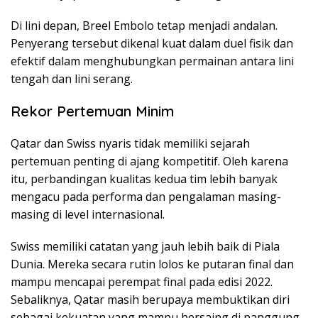
Di lini depan, Breel Embolo tetap menjadi andalan.
Penyerang tersebut dikenal kuat dalam duel fisik dan
efektif dalam menghubungkan permainan antara lini
tengah dan lini serang.
Rekor Pertemuan Minim
Qatar dan Swiss nyaris tidak memiliki sejarah
pertemuan penting di ajang kompetitif. Oleh karena
itu, perbandingan kualitas kedua tim lebih banyak
mengacu pada performa dan pengalaman masing-
masing di level internasional.
Swiss memiliki catatan yang jauh lebih baik di Piala
Dunia. Mereka secara rutin lolos ke putaran final dan
mampu mencapai perempat final pada edisi 2022.
Sebaliknya, Qatar masih berupaya membuktikan diri
sebagai kekuatan yang mampu bersaing di panggung