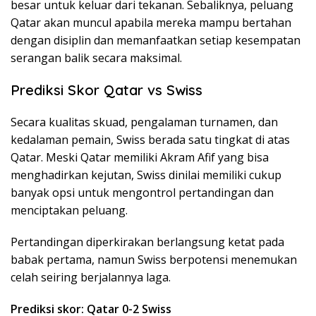
besar untuk keluar dari tekanan. Sebaliknya, peluang
Qatar akan muncul apabila mereka mampu bertahan
dengan disiplin dan memanfaatkan setiap kesempatan
serangan balik secara maksimal.
Prediksi Skor Qatar vs Swiss
Secara kualitas skuad, pengalaman turnamen, dan
kedalaman pemain, Swiss berada satu tingkat di atas
Qatar. Meski Qatar memiliki Akram Afif yang bisa
menghadirkan kejutan, Swiss dinilai memiliki cukup
banyak opsi untuk mengontrol pertandingan dan
menciptakan peluang.
Pertandingan diperkirakan berlangsung ketat pada
babak pertama, namun Swiss berpotensi menemukan
celah seiring berjalannya laga.
Prediksi skor: Qatar 0-2 Swiss