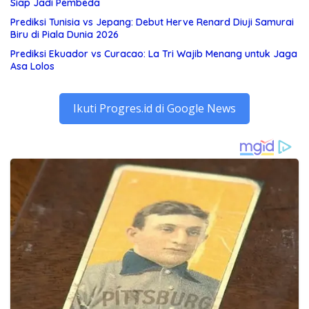
Siap Jadi Pembeda
Prediksi Tunisia vs Jepang: Debut Herve Renard Diuji Samurai
Biru di Piala Dunia 2026
Prediksi Ekuador vs Curacao: La Tri Wajib Menang untuk Jaga
Asa Lolos
Ikuti Progres.id di Google News