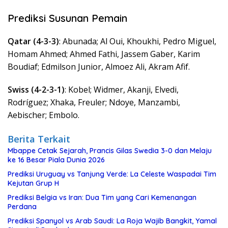
Prediksi Susunan Pemain
Qatar (4-3-3)
: Abunada; Al Oui, Khoukhi, Pedro Miguel,
Homam Ahmed; Ahmed Fathi, Jassem Gaber, Karim
Boudiaf; Edmilson Junior, Almoez Ali, Akram Afif.
Swiss (4-2-3-1)
: Kobel; Widmer, Akanji, Elvedi,
Rodríguez; Xhaka, Freuler; Ndoye, Manzambi,
Aebischer; Embolo.
Berita Terkait
Mbappe Cetak Sejarah, Prancis Gilas Swedia 3-0 dan Melaju
ke 16 Besar Piala Dunia 2026
Prediksi Uruguay vs Tanjung Verde: La Celeste Waspadai Tim
Kejutan Grup H
Prediksi Belgia vs Iran: Dua Tim yang Cari Kemenangan
Perdana
Prediksi Spanyol vs Arab Saudi: La Roja Wajib Bangkit, Yamal