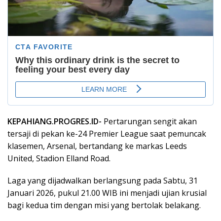
KEPAHIANG.PROGRES.ID-
Pertarungan sengit akan
tersaji di pekan ke-24 Premier League saat pemuncak
klasemen, Arsenal, bertandang ke markas Leeds
United, Stadion Elland Road.
Laga yang dijadwalkan berlangsung pada Sabtu, 31
Januari 2026, pukul 21.00 WIB ini menjadi ujian krusial
bagi kedua tim dengan misi yang bertolak belakang.