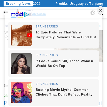
Langsung
Piala Dunia 2026
Breaking News
Prediksi Uruguay vs Tanjung Verde: La
ke
konten
Beranda
Olahraga
Olahraga
Prediksi Skor Leeds vs Arsenal, Misi