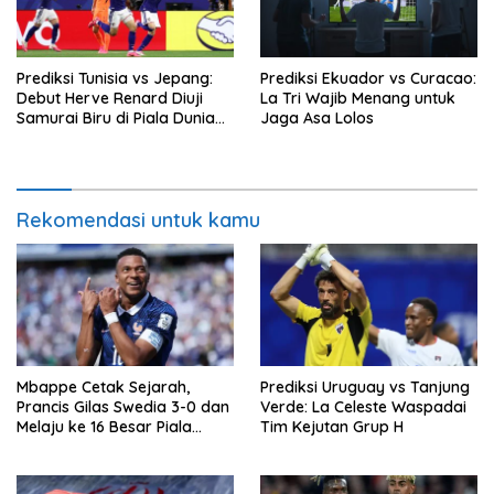
Prediksi Tunisia vs Jepang:
Prediksi Ekuador vs Curacao:
Debut Herve Renard Diuji
La Tri Wajib Menang untuk
Samurai Biru di Piala Dunia
Jaga Asa Lolos
2026
Rekomendasi untuk kamu
Mbappe Cetak Sejarah,
Prediksi Uruguay vs Tanjung
Prancis Gilas Swedia 3-0 dan
Verde: La Celeste Waspadai
Melaju ke 16 Besar Piala
Tim Kejutan Grup H
Dunia 2026