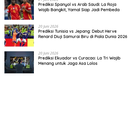
Prediksi Spanyol vs Arab Saudi: La Roja
Wajib Bangkit, Yamal Siap Jadi Pembeda
20 Juni 2026
Prediksi Tunisia vs Jepang: Debut Herve
Renard Diuji Samurai Biru di Piala Dunia 2026
20 Juni 2026
Prediksi Ekuador vs Curacao: La Tri Wajib
Menang untuk Jaga Asa Lolos