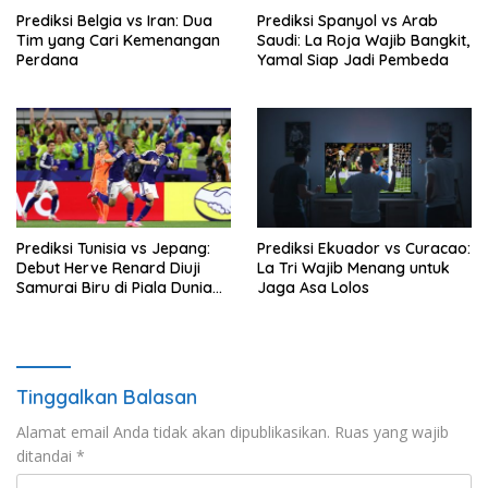
Prediksi Belgia vs Iran: Dua
Prediksi Spanyol vs Arab
Tim yang Cari Kemenangan
Saudi: La Roja Wajib Bangkit,
Perdana
Yamal Siap Jadi Pembeda
Prediksi Tunisia vs Jepang:
Prediksi Ekuador vs Curacao:
Debut Herve Renard Diuji
La Tri Wajib Menang untuk
Samurai Biru di Piala Dunia
Jaga Asa Lolos
2026
Tinggalkan Balasan
Alamat email Anda tidak akan dipublikasikan.
Ruas yang wajib
ditandai
*