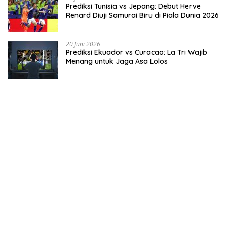
Prediksi Tunisia vs Jepang: Debut Herve
Renard Diuji Samurai Biru di Piala Dunia 2026
20 Juni 2026
Prediksi Ekuador vs Curacao: La Tri Wajib
Menang untuk Jaga Asa Lolos