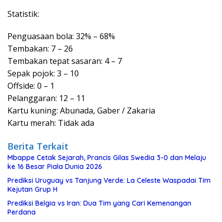
Statistik:
Penguasaan bola: 32% – 68%
Tembakan: 7 – 26
Tembakan tepat sasaran: 4 – 7
Sepak pojok: 3 – 10
Offside: 0 – 1
Pelanggaran: 12 – 11
Kartu kuning: Abunada, Gaber / Zakaria
Kartu merah: Tidak ada
Berita Terkait
Mbappe Cetak Sejarah, Prancis Gilas Swedia 3-0 dan Melaju
ke 16 Besar Piala Dunia 2026
Prediksi Uruguay vs Tanjung Verde: La Celeste Waspadai Tim
Kejutan Grup H
Prediksi Belgia vs Iran: Dua Tim yang Cari Kemenangan
Perdana