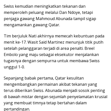
Swiss kemudian meningkatkan tekanan dan
memperoleh peluang melalui Dan Ndoye, tetapi
penjaga gawang Mahmoud Abunada tampil sigap
mengamankan gawang Qatar.
Tim berjuluk Nati akhirnya memecah kebuntuan pada
menit ke-17. Wasit Said Martinez menunjuk titik putih
setelah pelanggaran terjadi di area penalti. Breel
Embolo yang maju sebagai eksekutor menjalankan
tugasnya dengan sempurna untuk membawa Swiss
unggul 1-0.
Sepanjang babak pertama, Qatar kesulitan
mengembangkan permainan akibat tekanan yang
terus diberikan Swiss. Abunada menjadi sosok penting
di bawah mistar dengan sejumlah penyelamatan krusial
yang membuat timnya tetap bertahan dalam
pertandingan.