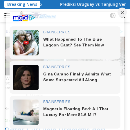
Langsung
nia 2026
Breaking News
Prediksi Uruguay vs Tanjung Verde: La Celest
ke
konten
Beranda
Olahraga
Olahraga
Qatar Curi Poin Dramatis dari