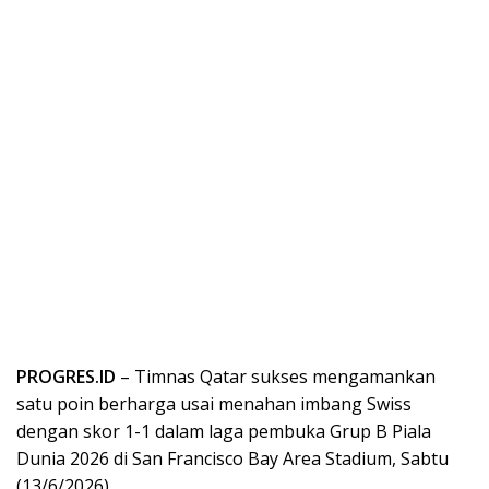
PROGRES.ID
– Timnas Qatar sukses mengamankan
satu poin berharga usai menahan imbang Swiss
dengan skor 1-1 dalam laga pembuka Grup B Piala
Dunia 2026 di San Francisco Bay Area Stadium, Sabtu
(13/6/2026).