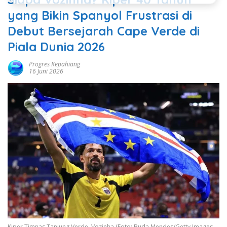
yang Bikin Spanyol Frustrasi di
Debut Bersejarah Cape Verde di
Piala Dunia 2026
Progres Kepahiang
16 Juni 2026
Kiper Timnas Tanjung Verde, Vozinha (Foto: Buda Mendes/Getty Images