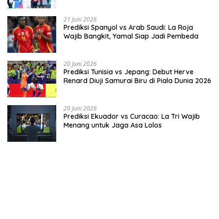
21 Juni 2026
Prediksi Spanyol vs Arab Saudi: La Roja
Wajib Bangkit, Yamal Siap Jadi Pembeda
20 Juni 2026
Prediksi Tunisia vs Jepang: Debut Herve
Renard Diuji Samurai Biru di Piala Dunia 2026
20 Juni 2026
Prediksi Ekuador vs Curacao: La Tri Wajib
Menang untuk Jaga Asa Lolos