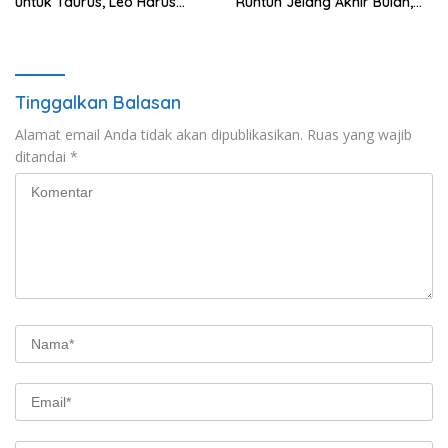
untuk Taurus, Leo Harus
Runtuh Jelang Akhir Bulan,
Berani Bicara!
Siapa Paling Hoki?
Tinggalkan Balasan
Alamat email Anda tidak akan dipublikasikan.
Ruas yang wajib
ditandai
*