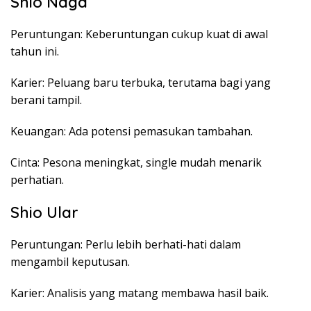
Shio Naga
Peruntungan
:
Keberuntungan
cukup
kuat
di
awal
tahun
ini
.
Karier
:
Peluang
baru
terbuka
,
terutama
bagi
yang
berani
tampil
.
Keuangan
:
Ada
potensi
pemasukan
tambahan
.
Cinta
:
Pesona
meningkat
, single
mudah
menarik
perhatian
.
Shio
Ular
Peruntungan
:
Perlu
lebih
berhati-hati
dalam
mengambil
keputusan
.
Karier
:
Analisis
yang
matang
membawa
hasil
baik
.