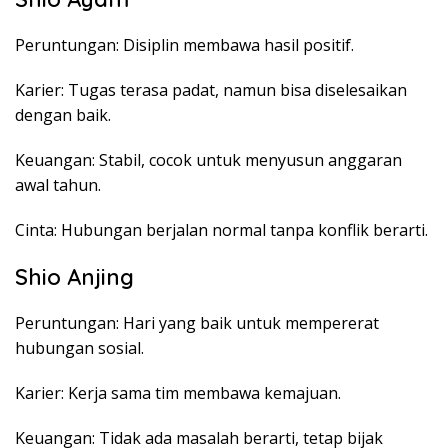
Peruntungan:
Disiplin membawa hasil positif.
Karier:
Tugas terasa padat, namun bisa diselesaikan
dengan baik.
Keuangan:
Stabil, cocok untuk menyusun anggaran
awal tahun.
Cinta:
Hubungan berjalan normal tanpa konflik berarti.
Shio Anjing
Peruntungan:
Hari yang baik untuk mempererat
hubungan sosial.
Karier
:
Kerja
sama
tim
membawa
kemajuan
.
Keuangan
:
Tidak
ada
masalah
berarti
,
tetap
bijak