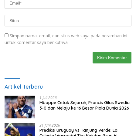
Simpan nama, email, dan situs web saya pada peramban ini
untuk komentar saya berikutnya.
Artikel Terbaru
1 Juli 2026
Mbappe Cetak Sejarah, Prancis Gilas Swedia
3-0 dan Melaju ke 16 Besar Piala Dunia 2026
21 Juni 2026
Prediksi Uruguay vs Tanjung Verde: La
Celeste Waspadai Tim Kejutan Grup H