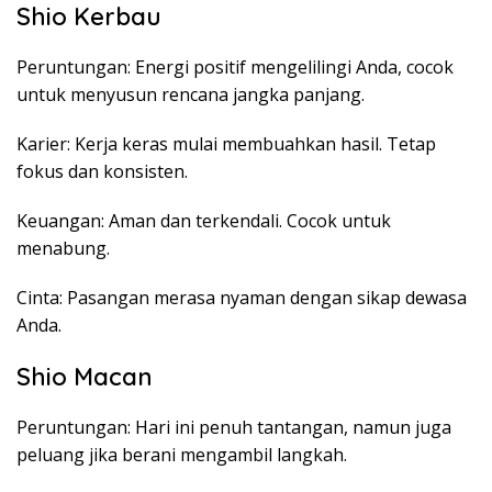
Shio
Kerbau
Peruntungan
:
Energi
positif
mengelilingi
Anda
,
cocok
untuk
menyusun
rencana
jangka
panjang
.
Karier
:
Kerja
keras
mulai
membuahkan
hasil
.
Tetap
fokus
dan
konsisten
.
Keuangan
:
Aman dan
terkendali
.
Cocok
untuk
menabung
.
Cinta
:
Pasangan
merasa
nyaman
dengan
sikap
dewasa
Anda
.
Shio Macan
Peruntungan
:
Hari
ini
penuh
tantangan
,
namun
juga
peluang
jika
berani
mengambil
langkah
.