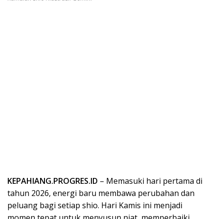
KEPAHIANG.PROGRES.ID
–
Memasuki
hari
pertama
di
tahun
2026,
energi
baru
membawa
perubahan
dan
peluang
bagi
setiap
shio
. Hari
Kamis
ini
menjadi
momen
tepat
untuk
menyusun
niat
,
memperbaiki