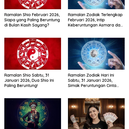
Ramalan Shio Februari 2026,
Ramalan Zodiak Terlengkap
Siapa yang Paling Beruntung
Februari 2026, Intip
di Bulan Kasih Sayang?
Keberuntungan Asmara dan
Karir di Bulan Kasih Sayang
Ramalan Shio Sabtu, 31
Ramalan Zodiak Hari Ini
Januari 2026, Dua Shio Ini
Sabtu, 31 Januari 2026,
Paling Beruntung!
Simak Peruntungan Cinta
dan Keuanganmu!