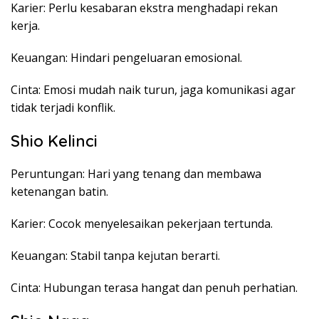
Karier
:
Perlu
kesabaran
ekstra
menghadapi
rekan
kerja
.
Keuangan
:
Hindari
pengeluaran
emosional
.
Cinta
:
Emosi
mudah
naik
turun
, jaga
komunikasi
agar
tidak
terjadi
konflik
.
Shio
Kelinci
Peruntungan
:
Hari yang
tenang
dan
membawa
ketenangan
batin
.
Karier
:
Cocok
menyelesaikan
pekerjaan
tertunda
.
Keuangan
:
Stabil
tanpa
kejutan
berarti
.
Cinta
:
Hubungan
terasa
hangat
dan
penuh
perhatian
.