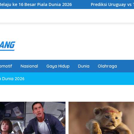
la Dunia 2026
Prediksi Uruguay vs Tanjung Verde: La Ce
omotif
Nasional
Gaya Hidup
Dunia
Olahraga
a Dunia 2026