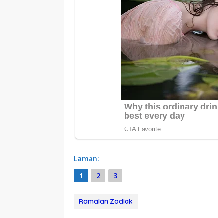
Laman:
1
2
3
Ramalan Zodiak