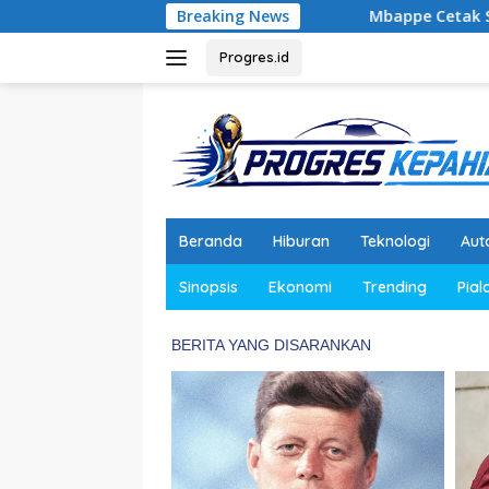
Langsung
Breaking News
Mbappe Cetak Sejarah, Prancis Gilas 
ke
konten
Progres.id
Beranda
Hiburan
Teknologi
Aut
Sinopsis
Ekonomi
Trending
Pial