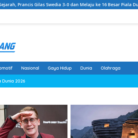
Swedia 3-0 dan Melaju ke 16 Besar Piala Dunia 2026
Pre
omotif
Nasional
Gaya Hidup
Dunia
Olahraga
a Dunia 2026