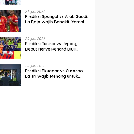
Perdana
21 Juni 2026
Prediksi Spanyol vs Arab Saudi:
La Roja Wajib Bangkit, Yamal
Siap Jadi Pembeda
20 Juni 2026
Prediksi Tunisia vs Jepang:
Debut Herve Renard Diuji
Samurai Biru di Piala Dunia
2026
20 Juni 2026
Prediksi Ekuador vs Curacao:
La Tri Wajib Menang untuk
Jaga Asa Lolos