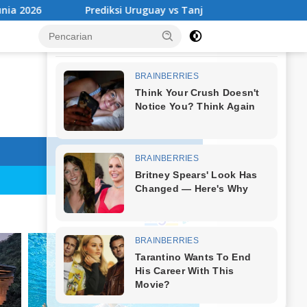
diksi Uruguay vs Tanjung Verde: La Celeste Waspadai Tim Kejut