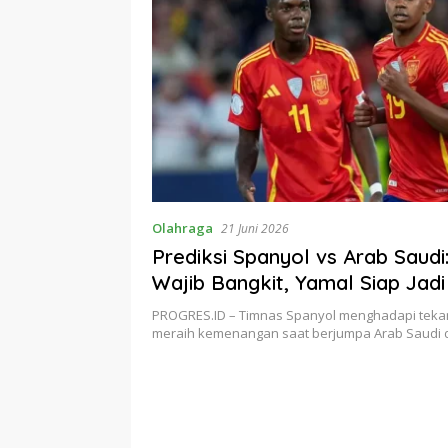
Olahraga
21 Juni 2026
Prediksi Spanyol vs Arab Saudi
Wajib Bangkit, Yamal Siap Ja
PROGRES.ID – Timnas Spanyol menghadapi teka
meraih kemenangan saat berjumpa Arab Saudi 