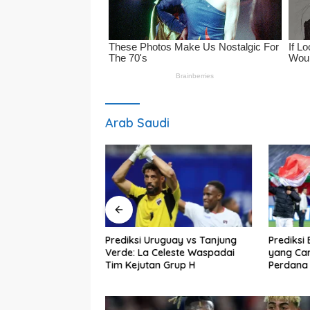
Arab Saudi
k Sejarah, Prancis
Prediksi Uruguay vs Tanjung
Prediksi 
 3-0 dan Melaju ke
Verde: La Celeste Waspadai
yang Ca
la Dunia 2026
Tim Kejutan Grup H
Perdana